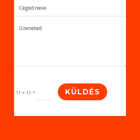
KÜLDÉS
=
11 + 11