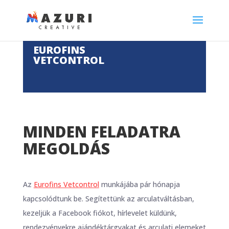
EUROFINS
VETCONTROL
MINDEN FELADATRA
MEGOLDÁS
Az
Eurofins Vetcontrol
munkájába pár hónapja
kapcsolódtunk be. Segítettünk az arculatváltásban,
kezeljük a Facebook fiókot, hírlevelet küldünk,
rendezvényekre ajándéktárgyakat és arculati elemeket