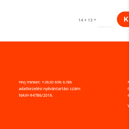
K
=
14 + 13
Mazuri Marketing Kft.
cím: 5008 Szolnok, Karinthy Frigyes út 40.
cégjegyzékszám: 16-09-020633
adószám: 25482360-2-16
e-mail cím:
info@mazuri.hu
Hívj minket: +3630 696 6786
adatkezelési nyilvántartási szám:
NAIH-94786/2016.