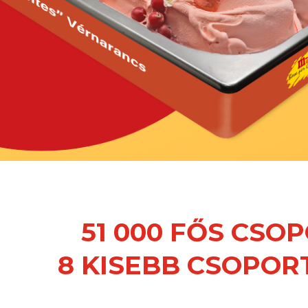
51 000 FŐS CSO
8 KISEBB CSOPOR