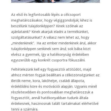
Az első és legfontosabb lépés a célcsoport
meghatározásakor, hogy végiggondoljuk; kihez is
beszélünk tulajdonképpen? Kinek szólnak az
ajánlataink? Kinek akarjuk eladni a termékünket,
szolgáltatásunkat? A válasz nem lehet az, hogy
„mindenkinek”. Ha az ember mindenkinek árul, akkor
tulajdonképpen senkinek sem árul; sok bába közt
elvész a gyermek, így a hatékonyság érdekében
egyszerűbb egy konkrét csoportra fókuszálni.
Feltételezünk kell egy fogyasztói attitűdöt, majd
ahhoz mérten fogjuk beállítani a célközönségünket az
illetők neme, kora, lakóhelye, családi állapota,
érdeklődési köre és motivációi alapján. Ugyanis minél
részletesebben és pontosabban meghatározzuk a
fogyasztót, annál hatékonyabban tudunk általa
érdekesnek, hasznosnak talált tartalmakat elérhetővé
tenni a számára.