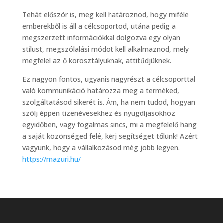
Tehát először is, meg kell határoznod, hogy miféle
emberekből is áll a célcsoportod, utána pedig a
megszerzett információkkal dolgozva egy olyan
stílust, megszólalási módot kell alkalmaznod, mely
megfelel az ő korosztályuknak, attitűdjüknek.
Ez nagyon fontos, ugyanis nagyrészt a célcsoporttal
való kommunikáció határozza meg a terméked,
szolgáltatásod sikerét is. Ám, ha nem tudod, hogyan
szólj éppen tizenévesekhez és nyugdíjasokhoz
egyidőben, vagy fogalmas sincs, mi a megfelelő hang
a saját közönséged felé, kérj segítséget tőlünk! Azért
vagyunk, hogy a vállalkozásod még jobb legyen.
https://mazuri.hu/