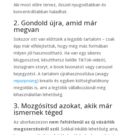
Aki most előre tervez, ősszel nyugodtabban és
koncentráltabban haladhat.
2. Gondold újra, amid már
megvan
Sokszor ott van előttünk a legjobb tartalom – csak
épp már elfelejtettük, hogy még más formában
milyen jól hasznosítható. Ha van egy sikeres
blogposztod, készíthetsz belőle TikTok-videót,
Instagram-storyt, e-book kivonatot vagy carousel
bejegyzést. A tartalom újrahasznosítása (avagy
repurposing
) kreatív és egyben költséghatékony
megoldás is, ami a legtöbb vállalkozásnál még
kihasználatlan lehetőség.
3. Mozgósítsd azokat, akik már
ismernek téged
Az uborkaszezon
nem feltétlenül az új vásárlók
megszerzéséről szól
. Sokkal inkább lehetőség arra,