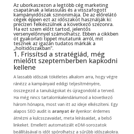
Az uborkaszezon a legtöbb cég marketing
csapatának a lelassulás és a visszafogott
kampányidőszak szinonimája. De az előrelátó
cégek éppen ezt az időszakot használják ki:
precízen felkészülnek a következő szezonra.
Ha ezt szem előtt tartod, jelentős
versenyelőnnyel számolhatsz. Ebben a cikkben
öt gyakorlati tippet mutatunk arról, mit
tesznek az igazán tudatos márkák a
„holtidőszakban”.
1. Frissítsd a stratégiád, még
mielőtt szeptemberben kapkodni
kellene
A lassabb időszak tökéletes alkalom arra, hogy végre
ránézz a kampányaid eddigi teljesítményére,
összegezd a tanulságokat és újragondold a terved.
Ha még nincs tartalomkalendáriumod a következő
három hónapra, most van itt az ideje elkészíteni. Egy
alapos SEO audit is
aranyat ér
ilyenkor: érdemes
átnézni a kulcsszavaidat, meta leírásaidat, a belső
linkeket. Emellett automatizált eDM-sorozatok
beállításával is időt spórolhatsz a sűrűbb időszakokra.