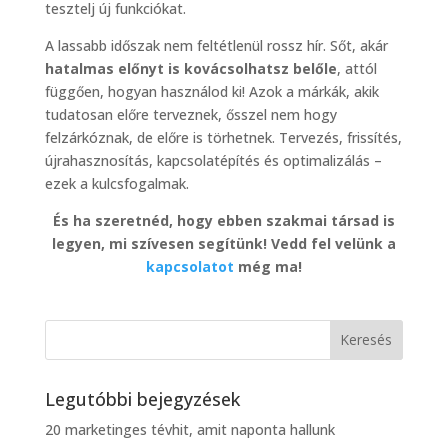
tesztelj új funkciókat.
A lassabb időszak nem feltétlenül rossz hír. Sőt, akár
hatalmas előnyt is kovácsolhatsz belőle
, attól
függően, hogyan használod ki! Azok a márkák, akik
tudatosan előre terveznek, ősszel nem hogy
felzárkóznak, de előre is törhetnek. Tervezés, frissítés,
újrahasznosítás, kapcsolatépítés és optimalizálás –
ezek a kulcsfogalmak.
És ha szeretnéd, hogy ebben szakmai társad is
legyen, mi szívesen segítünk! Vedd fel velünk a
kapcsolatot
még ma!
Legutóbbi bejegyzések
20 marketinges tévhit, amit naponta hallunk