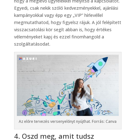
hogy a meglévő ügyfelekkel mélyítsd a kapcsolatot.
Egyedi, csak nekik szóló kedvezményekkel, ajánlási
kampányokkal vagy épp egy „VIP” hírlevéllel
megmutathatod, hogy figyelsz rájuk. A jól felépített
visszacsatolási kör segít abban is, hogy értékes
véleményeket kapj és ezzel finomhangold a
szolgáltatásodat.
Az előre tervezés versenyelőnyt nyújthat. Forrás: Canva
4. Oszd meg, amit tudsz