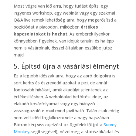
Most végre van idő arra, hogy tudást építs: egy
ingyenes workshop, egy webinár vagy egy szakmai
Q&A live remek lehetőség arra, hogy megerősítsd a
pozíciódat a piacodon, miközben
értékes
kapcsolatokat is hozhat
. Az emberek ilyenkor
könnyebben figyelnek, van idejük tanulni és ha épp
nem is vásárolnak, ősszel általában eszükbe jutsz
majd.
5. Építsd újra a vásárlási élményt
Ez a legjobb időszak arra, hogy az apró dolgokra is
sort keríts és észrevedd azokat a pici, de annál
fontosabb hibákat, amik akadályt jelentenek az
értékesítésben. A weboldalad betöltési ideje, az
elakadó kosárfolyamat vagy egy hiányzó
visszaigazoló e-mail mind javítható. Talán csak eddig
nem volt időd foglalkozni vele a nagy hajszában.
Bátran kérj visszajelzést az ügyfelektől (pl. a
Survey
Monkey
segítségével), nézd meg a statisztikáidat és