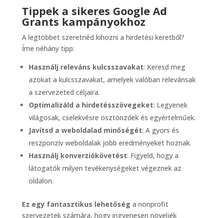
Tippek a sikeres Google Ad
Grants kampányokhoz
A legtöbbet szeretnéd kihozni a hirdetési keretből?
Íme néhány tipp:
Használj releváns kulcsszavakat
: Keresd meg
azokat a kulcsszavakat, amelyek valóban relevánsak
a szervezeted céljaira.
Optimalizáld a hirdetésszövegeket
: Legyenek
világosak, cselekvésre ösztönzőek és egyértelműek.
Javítsd a weboldalad minőségét
: A gyors és
reszponzív weboldalak jobb eredményeket hoznak.
Használj konverziókövetést
: Figyeld, hogy a
látogatók milyen tevékenységeket végeznek az
oldalon.
Ez egy fantasztikus lehetőség
a nonprofit
szervezetek számára, hogy ingyenesen növeljék