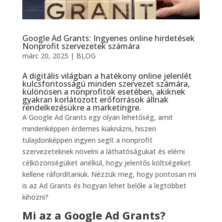
Google Ad Grants: Ingyenes online hirdetések
Nonprofit szervezetek számára
márc 20, 2025
|
BLOG
A digitális világban a hatékony online jelenlét
kulcsfontosságú minden szervezet számára,
különösen a nonprofitok esetében, akiknek
gyakran korlátozott erőforrások állnak
rendelkezésükre a marketingre.
A Google Ad Grants egy olyan lehetőség, amit
mindenképpen érdemes kiaknázni, hiszen
tulajdonképpen ingyen segít a nonprofit
szervezeteknek növelni a láthatóságukat és elérni
célközönségüket anélkül, hogy jelentős költségeket
kellene ráfordítaniuk. Nézzük meg, hogy pontosan mi
is az Ad Grants és hogyan lehet belőle a legtöbbet
kihozni?
Mi az a Google Ad Grants?