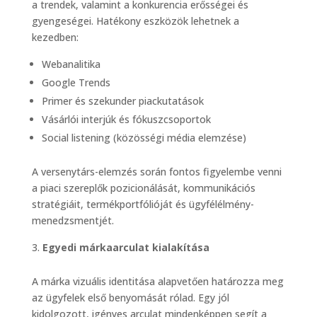
a trendek, valamint a konkurencia erősségei és
gyengeségei. Hatékony eszközök lehetnek a
kezedben:
Webanalitika
Google Trends
Primer és szekunder piackutatások
Vásárlói interjúk és fókuszcsoportok
Social listening (közösségi média elemzése)
A versenytárs-elemzés során fontos figyelembe venni
a piaci szereplők pozicionálását, kommunikációs
stratégiáit, termékportfólióját és ügyfélélmény-
menedzsmentjét.
Egyedi márkaarculat kialakítása
A márka vizuális identitása alapvetően határozza meg
az ügyfelek első benyomását rólad. Egy jól
kidolgozott, igényes arculat mindenképpen segít a