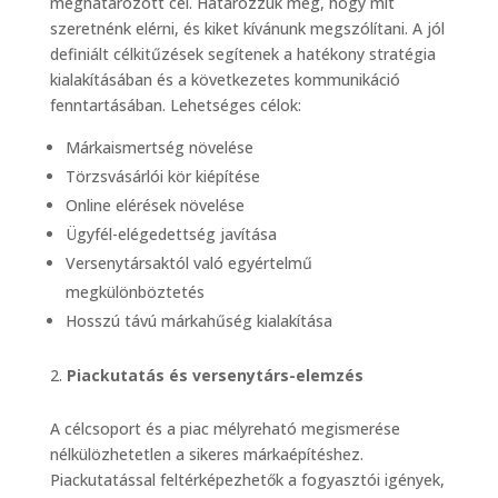
meghatározott cél. Határozzuk meg, hogy mit
szeretnénk elérni, és kiket kívánunk megszólítani. A jól
definiált célkitűzések segítenek a hatékony stratégia
kialakításában és a következetes kommunikáció
fenntartásában. Lehetséges célok:
Márkaismertség növelése
Törzsvásárlói kör kiépítése
Online elérések növelése
Ügyfél-elégedettség javítása
Versenytársaktól való egyértelmű
megkülönböztetés
Hosszú távú márkahűség kialakítása
Piackutatás és versenytárs-elemzés
A célcsoport és a piac mélyreható megismerése
nélkülözhetetlen a sikeres márkaépítéshez.
Piackutatással feltérképezhetők a fogyasztói igények,