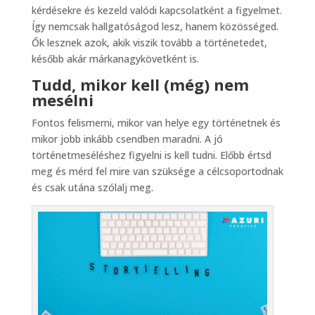
kérdésekre és kezeld valódi kapcsolatként a figyelmet.
Így nemcsak hallgatóságod lesz, hanem közösséged.
Ők lesznek azok, akik viszik tovább a történetedet,
később akár márkanagykövetként is.
Tudd, mikor kell (még) nem
mesélni
Fontos felismerni, mikor van helye egy történetnek és
mikor jobb inkább csendben maradni. A jó
történetmeséléshez figyelni is kell tudni. Előbb értsd
meg és mérd fel mire van szüksége a célcsoportodnak
és csak utána szólalj meg.