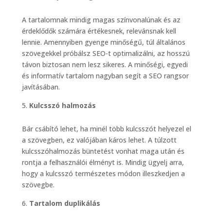
A tartalomnak mindig magas színvonalúnak és az
érdeklődők számára értékesnek, relevánsnak kell
lennie. Amennyiben gyenge minőségű, túl általános
szövegekkel próbálsz SEO-t optimalizálni, az hosszú
távon biztosan nem lesz sikeres. A minőségi, egyedi
és informatív tartalom nagyban segít a SEO rangsor
javításában.
Kulcsszó halmozás
Bár csábító lehet, ha minél több kulcsszót helyezel el
a szövegben, ez valójában káros lehet. A túlzott
kulcsszóhalmozás büntetést vonhat maga után és
rontja a felhasználói élményt is. Mindig ügyelj arra,
hogy a kulcsszó természetes módon illeszkedjen a
szövegbe.
Tartalom duplikálás