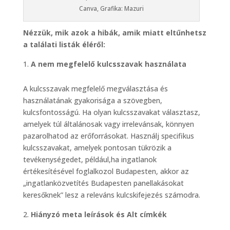
Canva, Grafika: Mazuri
Nézzük, mik azok a hibák, amik miatt eltűnhetsz
a találati listák éléről:
A nem megfelelő kulcsszavak használata
A kulcsszavak megfelelő megválasztása és
használatának gyakorisága a szövegben,
kulcsfontosságú. Ha olyan kulcsszavakat választasz,
amelyek túl általánosak vagy irrelevánsak, könnyen
pazarolhatod az erőforrásokat. Használj specifikus
kulcsszavakat, amelyek pontosan tükrözik a
tevékenységedet, például,ha ingatlanok
értékesítésével foglalkozol Budapesten, akkor az
„ingatlanközvetítés Budapesten panellakásokat
keresőknek” lesz a releváns kulcskifejezés számodra.
Hiányzó meta leírások és Alt címkék