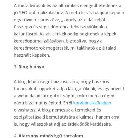
A meta leírások és az alt címkék elengedhetetlenek a
jó SEO optimalizáláshoz. A meta leírás tulajdonképpen
egy rövid reklámszöveg, amely az oldal célját
összegzi és segít dönteni a felhasználóknak a
kattintásról. Az alt címkék pedig segítenek a képek
keresőoptimalizálásában, biztosítva, hogy a
keresőmotorok megértsék, mi található az általad
használt képeken.
Blog hiánya
A blog lehetőséget biztosít arra, hogy hasznos
tanácsokat, tippeket adj a látogatóknak, és így növeld
a weboldalad látogatottságát, miközben a céged
iránti bizalmat is építed. Erről
korábbi cikkünkben
olvashatsz. A blog nemcsak a termékeid és
szolgáltatásaid bemutatására alkalmas, hanem arra
is, hogy válaszokat adj az érdeklődők kérdéseire.
Alacsony minőségű tartalom