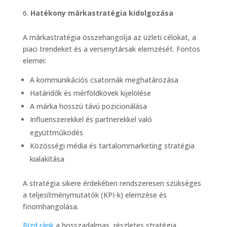
Hatékony márkastratégia kidolgozása
A márkastratégia összehangolja az üzleti célokat, a
piaci trendeket és a versenytársak elemzését. Fontos
elemei:
A kommunikációs csatornák meghatározása
Határidők és mérföldkövek kijelölése
A márka hosszú távú pozicionálása
Influenszerekkel és partnerekkel való
együttműködés
Közösségi média és tartalommarketing stratégia
kialakítása
A stratégia sikere érdekében rendszeresen szükséges
a teljesítménymutatók (KPI-k) elemzése és
finomhangolása.
Bízd ránk
a hosszadalmas, részletes stratégia