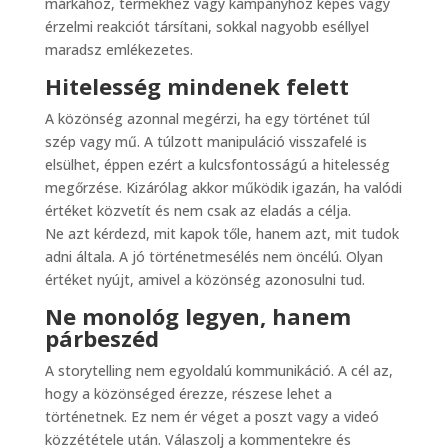
márkához, termékhez vagy kampányhoz képes vagy
érzelmi reakciót társítani, sokkal nagyobb eséllyel
maradsz emlékezetes.
Hitelesség mindenek felett
A közönség azonnal megérzi, ha egy történet túl
szép vagy mű. A túlzott manipuláció visszafelé is
elsülhet, éppen ezért a kulcsfontosságú a hitelesség
megőrzése. Kizárólag akkor működik igazán, ha valódi
értéket közvetít és nem csak az eladás a célja.
Ne azt kérdezd, mit kapok tőle, hanem azt, mit tudok
adni általa. A jó történetmesélés nem öncélú. Olyan
értéket nyújt, amivel a közönség azonosulni tud.
Ne monológ legyen, hanem
párbeszéd
A storytelling nem egyoldalú kommunikáció. A cél az,
hogy a közönséged érezze, részese lehet a
történetnek. Ez nem ér véget a poszt vagy a videó
közzététele után. Válaszolj a kommentekre és