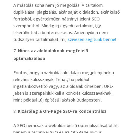
A másolás soha nem jó megoldás! A tartalom
duplikálása, plagizálás, akár saját oldaladon, akár külső
forrásból, egyértelműen hátrányt jelent SEO
szempontból. Mindig írj egyedi tartalmat, így
elkerülheted a büntetéseket is. Amennyiben nem
tudsz ilyen tartalmakat írni,
szívesen segítünk benne!
Nincs az aloldalaknak megfelelő
optimalizálása
Fontos, hogy a weboldal aloldalain megjelenjenek a
releváns kulcsszavak. Tehát, ha például
ingatlanközvetítő vagy, az aloldalak címeiben, URL-
jében is szerepelniük kell a konkrét kulcsszavaknak,
mint például „új építésű lakások Budapesten”.
Kizárólag a On-Page SEO-ra koncentrálsz
A SEO nemcsak a weboldal belső optimalizálásából áll,
hanem a technikai SEO és az Off-Page SEO is