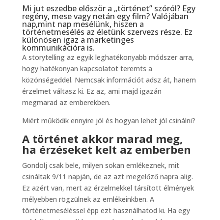
Mi jut eszedbe először a „történet” szóról? Egy
regény, mese vagy netán egy film? Valójában
nap,mint nap mesélünk, hiszen a
történetmesélés az életünk szervezs része. Ez
különösen igaz a marketinges
kommunikációra is.
A storytelling az egyik leghatékonyabb módszer arra,
hogy hatékonyan kapcsolatot teremts a
közönségeddel. Nemcsak információt adsz át, hanem
érzelmet váltasz ki. Ez az, ami majd igazán
megmarad az emberekben.
Miért működik ennyire jól és hogyan lehet jól csinálni?
A történet akkor marad meg,
ha érzéseket kelt az emberben
Gondolj csak bele, milyen sokan emlékeznek, mit
csináltak 9/11 napján, de az azt megelőző napra alig.
Ez azért van, mert az érzelmekkel társított élmények
mélyebben rögzülnek az emlékeinkben. A
történetmeséléssel épp ezt használhatod ki. Ha egy