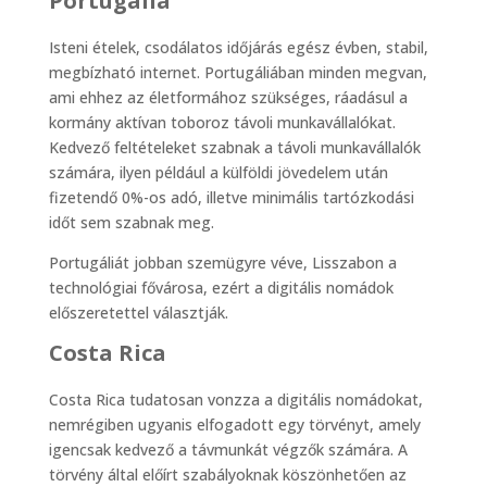
Portugália
Isteni ételek, csodálatos időjárás egész évben, stabil,
megbízható internet. Portugáliában minden megvan,
ami ehhez az életformához szükséges, ráadásul a
kormány aktívan toboroz távoli munkavállalókat.
Kedvező feltételeket szabnak a távoli munkavállalók
számára, ilyen például a külföldi jövedelem után
fizetendő 0%-os adó, illetve minimális tartózkodási
időt sem szabnak meg.
Portugáliát jobban szemügyre véve, Lisszabon a
technológiai fővárosa, ezért a digitális nomádok
előszeretettel választják.
Costa Rica
Costa Rica tudatosan vonzza a digitális nomádokat,
nemrégiben ugyanis elfogadott egy törvényt, amely
igencsak kedvező a távmunkát végzők számára. A
törvény által előírt szabályoknak köszönhetően az