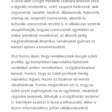
A Grow with Google mindenki számára lehetővé teszi
a digitális növekedést, ezért szuperül funkcionál, akár
cégvezetők, tanulók, tanárok, álláskeresők, fejlesztők,
startup-ok, nonprofit szervezetek, alkotók és
kulturális szervezetek részére is. A vállalkozás vezetők
elsajátíthatják, hogyan szerezzenek ügyfeleket az
online jelenlétük növelésével, az alkotók pedig
megtanulhatnak dinamikus tartalmakat gyártani és
karriert építeni a kreativitásukból.
Első fontos lépés, hogy rendelkezzünk Google üzleti
profillal, így könnyebben kapcsolatba léphetünk
vevőinkkel amikor termékeinket, szolgáltatásainkat
keresik. Fontos, hogy az üzleti profilunk mindig
naprakész legyen, hiszen ez bizalmat ad leendő
vásárlóinknak. Fontos megemlíteni azt is, hogy az
üzleti profil segítségével, ha az ügyfeleink, vásárlóink
cégünkre keresnek, láthatják a szolgáltatási területet
is. Bármilyen eszközt is kezel a felhasználó, akkor is
biztos információkhoz juthat vállalkozásunkról.