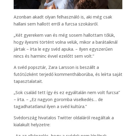
Azonban akadt olyan felhasználó is, aki még csak
hallani sem hallott erről a furcsa szokásról.
„Két gyerekem van és még sosem hallottam tőlük,
hogy ilyesmi történt volna velük, mikor a barátaiknál
jártak – írta le egy svéd apuka. – Ilyen egyszerűen
nincs és harminc évvel ezelőtt sem volt.”
A svéd popsztár, Zara Larsson is beszállt a
futótűzként terjedő kommentháborúba, és leírta saját
tapasztalatait.
„Sok család tett így és ez egyáltalán nem volt furcsa”
– írta. – „Ez nagyon goromba viselkedés… de
tagadhatatlanul ilyen a svéd kultúra.”
Svédország hivatalos Twitter oldaláról reagáltak a
kialakult helyzetre:
„Az az elképzelés, hogy a svédek nem kínálnak