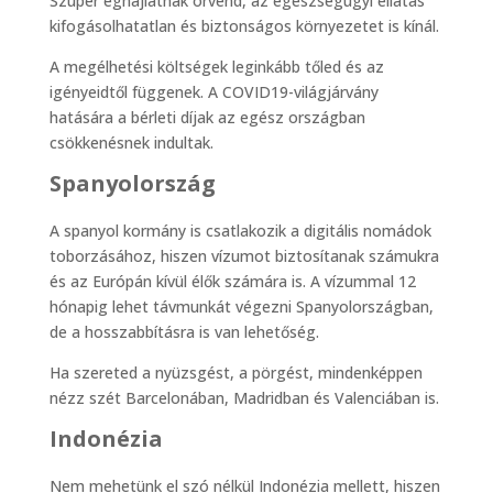
Szuper éghajlatnak örvend, az egészségügyi ellátás
kifogásolhatatlan és biztonságos környezetet is kínál.
A megélhetési költségek leginkább tőled és az
igényeidtől függenek. A COVID19-világjárvány
hatására a bérleti díjak az egész országban
csökkenésnek indultak.
Spanyolország
A spanyol kormány is csatlakozik a digitális nomádok
toborzásához, hiszen vízumot biztosítanak számukra
és az Európán kívül élők számára is. A vízummal 12
hónapig lehet távmunkát végezni Spanyolországban,
de a hosszabbításra is van lehetőség.
Ha szereted a nyüzsgést, a pörgést, mindenképpen
nézz szét Barcelonában, Madridban és Valenciában is.
Indonézia
Nem mehetünk el szó nélkül Indonézia mellett, hiszen