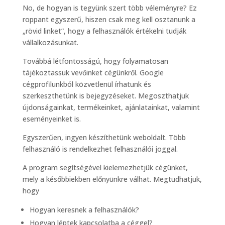
No, de hogyan is tegyünk szert több véleményre? Ez
roppant egyszerű, hiszen csak meg kell osztanunk a
„rövid linket”, hogy a felhasználók értékelni tudják
vállalkozásunkat.
Továbbá létfontosságú, hogy folyamatosan
tájékoztassuk vevőinket cégünkről. Google
cégprofilunkból közvetlenül írhatunk és
szerkeszthetünk is bejegyzéseket. Megoszthatjuk
újdonságainkat, termékeinket, ajánlatainkat, valamint
eseményeinket is.
Egyszerűen, ingyen készíthetünk weboldalt. Több
felhasználó is rendelkezhet felhasználói joggal.
A program segítségével kielemezhetjük cégünket,
mely a későbbiekben előnyünkre válhat. Megtudhatjuk,
hogy
Hogyan keresnek a felhasználók?
Hogyan léptek kapcsolatba a céggel?