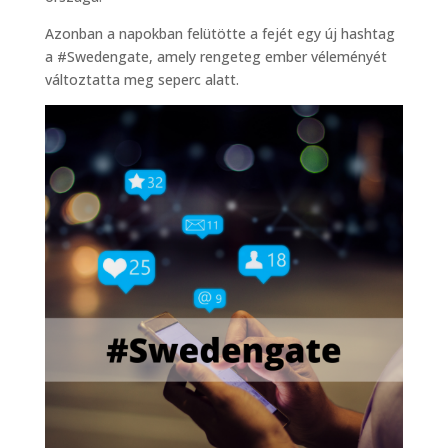
Azonban a napokban felütötte a fejét egy új hashtag
a #Swedengate, amely rengeteg ember véleményét
változtatta meg seperc alatt.