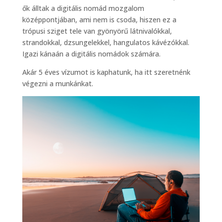
ők álltak a digitális nomád mozgalom
középpontjában, ami nem is csoda, hiszen ez a
trópusi sziget tele van gyönyörű látnivalókkal,
strandokkal, dzsungelekkel, hangulatos kávézókkal.
Igazi kánaán a digitális nomádok számára.
Akár 5 éves vízumot is kaphatunk, ha itt szeretnénk
végezni a munkánkat.