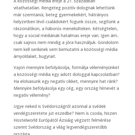
A közösségi média ereje a 21. században
vitathatatlan. Rengeteg pozitív dolognak lehettünk
már szemtanúi, beteg gyermekekért, hátrányos
helyzetben lévő családokért fogunk össze, segítünk a
rászorulókon, a háborús menekülteken. Kétségtelen,
hogy a social médiának hatalmas ereje van. Igen ám..
csak sajnos nem mindig a jóra használjuk. Gondolom
nem kell senkinek sem bemutatni a közösségi média
árnyoldalait, bugyrait.
Vajon mennyire befolyásolja, formálja véleményünket
a közösségi média egy adott dologgal kapcsolatban?
Ha elolvasunk egy negatív cikket, mennyire hat ránk?
Mennyire befolyásolja egy cég, egy ország hírnevét a
negatív vélemény?
Ugye neked is Svédországról azonnal a svédek
vendégszeretete jut eszedbe? Nem is csoda, hiszen
Hostelworld Európától Ázsiáig végzett felmérése
szerint Svédország a világ legvendégszeretőbb
országa.