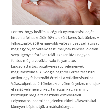
Fontos, hogy beállítsuk cégünk nyitvatartási idejét,
hiszen a felhasználók 40%-a ezért keres üzletünkre. A
felhasználók 90%-a nagyobb valószínűséggel látogat
meg egy olyan vállalkozást, melynek keresési oldalán
szép, igényes fotókat talál. Ezeken kívül nagyon
fontos még a vevőkkel való folyamatos
kapcsolattartás, pozitív-negatív vélemények
megválaszolása. A Google cégprofil értesítést küld,
amikor egy felhasználó értékeli a vállalkozásunkat.
Válaszoljunk az értékelésekre, véleményekre, mondjuk
el saját véleményünket, tanácsainkat, valamint
köszönjük meg a felhasználó észrevételeit.
Folyamatos, naprakész jelenlétünkkel, válaszainkkal
könnyen kiépíthetjük a márkahűséget.