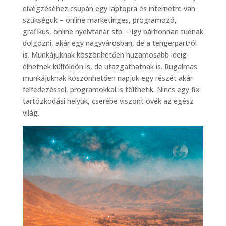
elvégzéséhez csupán egy laptopra és internetre van
szükségük – online marketinges, programozó,
grafikus, online nyelvtanár stb. – így bárhonnan tudnak
dolgozni, akár egy nagyvárosban, de a tengerpartról
is. Munkájuknak köszönhetően huzamosabb ideig
élhetnek külföldön is, de utazgathatnak is. Rugalmas
munkájuknak köszönhetően napjuk egy részét akár
felfedezéssel, programokkal is tölthetik. Nincs egy fix
tartózkodási helyük, cserébe viszont övék az egész
világ.