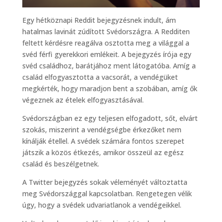
Egy hétköznapi Reddit bejegyzésnek indult, ám
hatalmas lavinát zúdított Svédországra. A Redditen
feltett kérdésre reagálva osztotta meg a világgal a
svéd férfi gyerekkori emlékeit. A bejegyzés írója egy
svéd családhoz, barátjához ment látogatóba. Amíg a
család elfogyasztotta a vacsorát, a vendégüket
megkérték, hogy maradjon bent a szobában, amíg ők
végeznek az ételek elfogyasztásával.
Svédországban ez egy teljesen elfogadott, sőt, elvárt
szokás, miszerint a vendégségbe érkezőket nem
kínálják étellel. A svédek számára fontos szerepet
játszik a közös étkezés, amikor összeül az egész
család és beszélgetnek.
A Twitter bejegyzés sokak véleményét változtatta
meg Svédországgal kapcsolatban. Rengetegen vélik
úgy, hogy a svédek udvariatlanok a vendégeikkel.