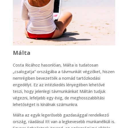
Málta
Costa Ricához hasonlóan, Málta is tudatosan
„csalogatja” országába a távmunkát végzőket, hiszen
nemrégiben bevezették a nomád tartózkodási
engedélyt. Ez az intézkedés lényegében lehetővé
teszi, hogy jelenlegi távmunkánkat Máltán tudjuk
végezni, lefeljebb egy évig, de meghosszabbítási
lehetőséget is kínálnak számunkra.
Málta az egyik legerősebb gazdasággal rendelkező
ország, ráadásul Itt van a legkevesebb munkanélküli is.