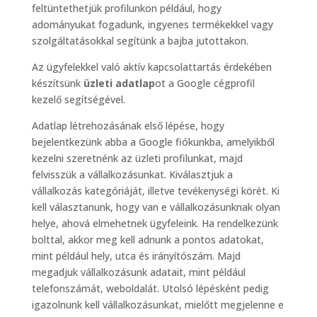
feltüntethetjük profilunkon például, hogy
adományukat fogadunk, ingyenes termékekkel vagy
szolgáltatásokkal segítünk a bajba jutottakon.
Az ügyfelekkel való aktív kapcsolattartás érdekében
készítsünk
üzleti adatlap
ot a Google cégprofil
kezelő segítségével.
Adatlap létrehozásának első lépése, hogy
bejelentkezünk abba a Google fiókunkba, amelyikből
kezelni szeretnénk az üzleti profilunkat, majd
felvisszük a vállalkozásunkat. Kiválasztjuk a
vállalkozás kategóriáját, illetve tevékenységi körét. Ki
kell választanunk, hogy van e vállalkozásunknak olyan
helye, ahová elmehetnek ügyfeleink. Ha rendelkezünk
bolttal, akkor meg kell adnunk a pontos adatokat,
mint például hely, utca és irányítószám. Majd
megadjuk vállalkozásunk adatait, mint például
telefonszámát, weboldalát. Utolsó lépésként pedig
igazolnunk kell vállalkozásunkat, mielőtt megjelenne e