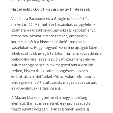
Hirdetésblokkolót kiszűrő natív hirdetések
Van élet a Facebook és a Google után, előtt és
mellett is. 😊 Már hat éve használjuk az ügyfeleink
számára -ráadásul óriási ügynökségi kedvezményt
biztosítva, azokat a rendszereket, amelyeken
keresztül elérik a hirdetésblokkolót használó
vásárlókat is. Hogy hogyan? Az online újságok közé
elhelyezett cikk jellegű tartalommal, ami közvetlenül a
weboldalra visz, ezzel egy olyan szegmenst elérve,
akit máshogy nem tudunk megszólítani a virtuális
térben, hiszen ők az online böngészés közben
letiltották a hirdetéseket. Ők az +álomcélcsoport”,
akik egyébként A+ státuszúak, magas beosztásúak,
és jövedelműek (általánosan).
A Mazuri Marketingnél mind a négy lehetőség
elérhető. Bármit is szeretnél, egy profi csapattal
fogsz együtt dolgozni, akik segítenek neked új