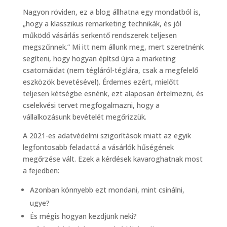
Nagyon röviden, ez a blog állhatna egy mondatból is,
„hogy a klasszikus remarketing technikák, és jól
működő vásárlás serkentő rendszerek teljesen
megszűnnek.” Mi itt nem állunk meg, mert szeretnénk
segíteni, hogy hogyan építsd újra a marketing
csatornáidat (nem tégláról-téglára, csak a megfelelő
eszközök bevetésével). Érdemes ezért, mielőtt
teljesen kétségbe esnénk, ezt alaposan értelmezni, és
cselekvési tervet megfogalmazni, hogy a
vállalkozásunk bevételét megőrizzük.
A 2021-es adatvédelmi szigorítások miatt az egyik
legfontosabb feladattá a vásárlók hűségének
megőrzése vált. Ezek a kérdések kavaroghatnak most
a fejedben:
Azonban könnyebb ezt mondani, mint csinálni,
ugye?
És mégis hogyan kezdjünk neki?