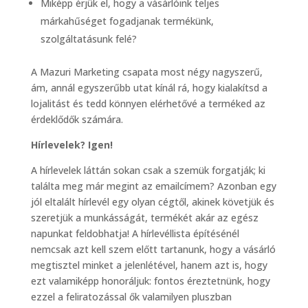
Miképp érjük el, hogy a vásárlóink teljes
márkahűséget fogadjanak termékünk,
szolgáltatásunk felé?
A Mazuri Marketing csapata most négy nagyszerű,
ám, annál egyszerűbb utat kínál rá, hogy kialakítsd a
lojalitást és tedd könnyen elérhetővé a terméked az
érdeklődők számára.
Hírlevelek? Igen!
A hírlevelek láttán sokan csak a szemük forgatják; ki
találta meg már megint az emailcímem? Azonban egy
jól eltalált hírlevél egy olyan cégtől, akinek követjük és
szeretjük a munkásságát, termékét akár az egész
napunkat feldobhatja! A hírlevéllista építésénél
nemcsak azt kell szem előtt tartanunk, hogy a vásárló
megtisztel minket a jelenlétével, hanem azt is, hogy
ezt valamiképp honoráljuk: fontos éreztetnünk, hogy
ezzel a feliratozással ők valamilyen pluszban