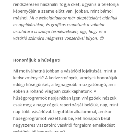
rendszeresen használni fogja őket, ugyanis a telefonja
képernyőjén a szeme előtt van, jobban, mint bárhol
máshol.
Mi a weboldalakhoz már alaptételként ajánljuk
az applikációkat, és grafikus csapatunk a vállalat
arculatára is szabja természetesen, úgy, hogy ez a
vásárló számára mágneses vonzerővel bírjon.
😊
Honoráljuk a hűséget!
Mi motiválhatná jobban a vásárlóid lojalitását, mint a
kedvezmények? A kedvezmények, amelyek honorálják
eddigi hűségünket, a legnagyobb mozgatórugó, ami
ebben a rohanó világban csak kaphatunk. A
hűségprogramok napjainkban igen virágzóak; nézzük
csak meg a nagy cégek repertoárját belőlük, nap, mint
nap több vásárlóval. Legutóbbi alkalommal, amikor
hűségprogramot vezettünk be, két hónapon belül
négyszeres visszatérő vásárlói forgalom emelkedést
mértünk. Jól hangzik ugye?