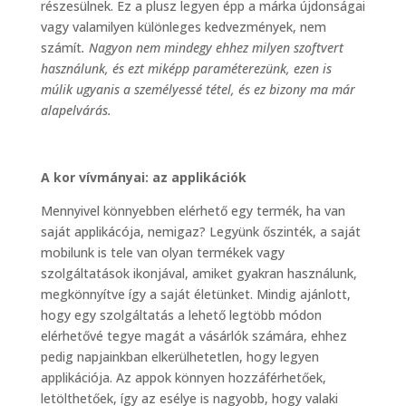
részesülnek. Ez a plusz legyen épp a márka újdonságai
vagy valamilyen különleges kedvezmények, nem
számít
. Nagyon nem mindegy ehhez milyen szoftvert
használunk, és ezt miképp paraméterezünk, ezen is
múlik ugyanis a személyessé tétel, és ez bizony ma már
alapelvárás.
A kor vívmányai: az applikációk
Mennyivel könnyebben elérhető egy termék, ha van
saját applikácója, nemigaz? Legyünk őszinték, a saját
mobilunk is tele van olyan termékek vagy
szolgáltatások ikonjával, amiket gyakran használunk,
megkönnyítve így a saját életünket. Mindig ajánlott,
hogy egy szolgáltatás a lehető legtöbb módon
elérhetővé tegye magát a vásárlók számára, ehhez
pedig napjainkban elkerülhetetlen, hogy legyen
applikációja. Az appok könnyen hozzáférhetőek,
letölthetőek, így az esélye is nagyobb, hogy valaki