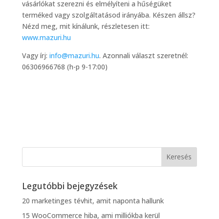
vásárlókat szerezni és elmélyíteni a hűségüket
terméked vagy szolgáltatásod irányába. Készen állsz?
Nézd meg, mit kínálunk, részletesen itt:
www.mazuri.hu
Vagy írj:
info@mazuri.hu
. Azonnali választ szeretnél:
06306966768 (h-p 9-17:00)
Legutóbbi bejegyzések
20 marketinges tévhit, amit naponta hallunk
15 WooCommerce hiba, ami milliókba kerül