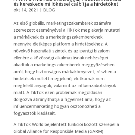
és kereskedelmi lökéssel csábítja a hirdetőket
okt 14, 2021
|
BLOG
Az első globális, marketingszakemberek számára
szervezett eseményével a TikTok meg akarja mutatni
a márkáknak és a marketingszakembereknek,
mennyire életképes platform a hirdetésekhez. A
növekvő használati szintek és az iparági bizalom
ellenére a közösségi alkalmazásnak nehézségei
akadtak a marketingszakemberek meggyőzésében
arról, hogy biztonságos márkakörnyezet, részben a
hirdetések mellett megjelenő, életkornak nem
megfelelő anyagok, valamint az influenzabotrányok
miatt. A TikTok ezen problémák megoldásán
dolgozva átirányíthatja a figyelmet arra, hogy az
influencermarketing hogyan ösztönözheti a
fogyasztók kiadásait.
A TikTok World bejelentett funkciói között szerepel a
Global Alliance for Responsible Media (GARM)