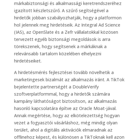
márkabiztonsági és alkalmassági keretrendszeréhez
igazított készletszűrő. A szűrő segítségével a
hirdetők jobban szabályozhatják, hogy a platformon
hol jelennek meg hirdetéseik. Az Integral Ad Science
(IAS), az OpenSlate és a Zefr vállalatokkal közösen
tervezett egyéb biztonsági megoldások is arra
törekszenek, hogy segítsenek a márkáknak a
relevánsabb tartalom közelében elhelyezni
hirdetéseiket.
A hirdetésmérés fejlesztései tovább növelhetik a
marketingesek bizalmát az alkalmazás iránt. A TikTok
bejelentette partnerségét a DoubleVerify
szoftverplatformmal, hogy a hirdetők számára
kampány láthatóságot biztosítson, az alkalmazás
hasonló kapcsolatára építve az Oracle Moat-jával.
Annak megértése, hogy az elkötelezettség hogyan
vezet a fogyasztói vásárláshoz, még mindig olyan
terület, ahol a digitális aktivációk elmaradnak az
offlinehoz képest, és különösen a TikToknak kell azon