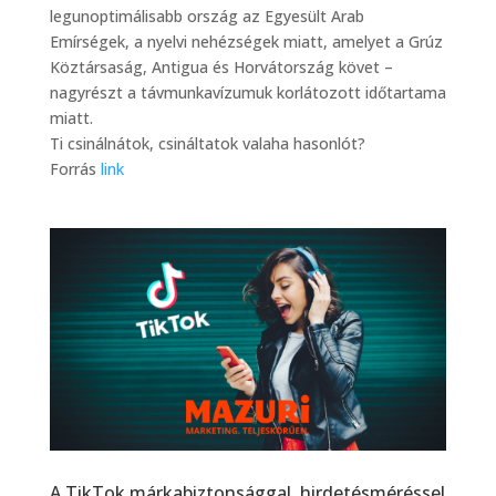
legunoptimálisabb ország az Egyesült Arab
Emírségek, a nyelvi nehézségek miatt, amelyet a Grúz
Köztársaság, Antigua és Horvátország követ –
nagyrészt a távmunkavízumuk korlátozott időtartama
miatt.
Ti csinálnátok, csináltatok valaha hasonlót?
Forrás
link
A TikTok márkabiztonsággal, hirdetésméréssel