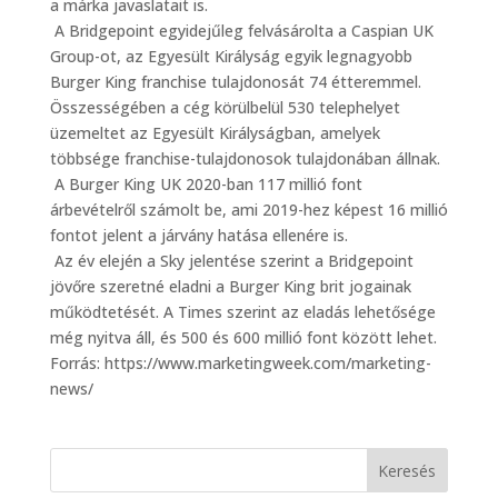
a márka javaslatait is.
A Bridgepoint egyidejűleg felvásárolta a Caspian UK
Group-ot, az Egyesült Királyság egyik legnagyobb
Burger King franchise tulajdonosát 74 étteremmel.
Összességében a cég körülbelül 530 telephelyet
üzemeltet az Egyesült Királyságban, amelyek
többsége franchise-tulajdonosok tulajdonában állnak.
A Burger King UK 2020-ban 117 millió font
árbevételről számolt be, ami 2019-hez képest 16 millió
fontot jelent a járvány hatása ellenére is.
Az év elején a Sky jelentése szerint a Bridgepoint
jövőre szeretné eladni a Burger King brit jogainak
működtetését. A Times szerint az eladás lehetősége
még nyitva áll, és 500 és 600 millió font között lehet.
Forrás: https://www.marketingweek.com/marketing-
news/