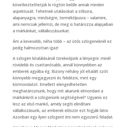
következtethetjük ki rögtön belőle annak minden
aspektusát. Tehetnek utalásokat a stílusra,
alapanyagra, minőségre, terméktípusra – valamire,
ami nemcsak jellemzi, de meg is határozza alapjaiban
a márkánkat, vállalkozásunkat.
Ám a kevesebb, néha több – az ütős szlogeneknél ez
pedig halmozottan igaz!
A szlogen kitalálásánál törekedjünk a lényegre: minél
rövidebb és csattanósabb, annál könnyebben az
emberek agyába ég. Bizony néhány jól eltalált szót
könnyebb megjegyezni és felidézni, mint egy
körmondatot. Emellett elengedhetetlen
meghatároznunk, hogy mit akarunk elmondani a
márkánkról a szlogenünk segítségével? Ugyanis ez
lesz az első mankó, amely segíti elindítani
vállalkozásunk, az emberek először ezt fogják látni.
Azonban egy ilyen szlogent írni nem egyszerű feladat.