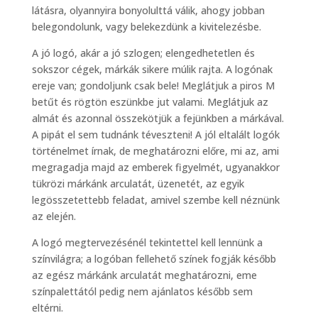
látásra, olyannyira bonyolulttá válik, ahogy jobban
belegondolunk, vagy belekezdünk a kivitelezésbe.
A jó logó, akár a jó szlogen; elengedhetetlen és
sokszor cégek, márkák sikere múlik rajta. A logónak
ereje van; gondoljunk csak bele! Meglátjuk a piros M
betűt és rögtön eszünkbe jut valami. Meglátjuk az
almát és azonnal összekötjük a fejünkben a márkával.
A pipát el sem tudnánk téveszteni! A jól eltalált logók
történelmet írnak, de meghatározni előre, mi az, ami
megragadja majd az emberek figyelmét, ugyanakkor
tükrözi márkánk arculatát, üzenetét, az egyik
legösszetettebb feladat, amivel szembe kell néznünk
az elején.
A logó megtervezésénél tekintettel kell lennünk a
színvilágra; a logóban fellehető színek fogják később
az egész márkánk arculatát meghatározni, eme
színpalettától pedig nem ajánlatos később sem
eltérni.