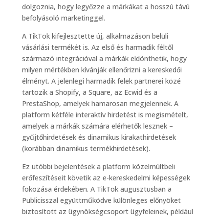
dolgoznia, hogy legyőzze a márkákat a hosszú távú
befolyásoló marketinggel.
A TikTok kifejlesztette új, alkalmazáson belüli
vásárlási termékét is. Az első és harmadik féltől
származó integrációval a márkák eldönthetik, hogy
milyen mértékben kívánják ellenőrizni a kereskedői
élményt. A jelenlegi harmadik felek partnerei közé
tartozik a Shopify, a Square, az Ecwid és a
PrestaShop, amelyek hamarosan megjelennek. A
platform kétféle interaktív hirdetést is megismételt,
amelyek a márkák számára elérhetők lesznek –
gyűjtőhirdetések és dinamikus kirakathirdetések
(korábban dinamikus termékhirdetések).
Ez utóbbi bejelentések a platform közelmúltbeli
erőfeszítéseit követik az e-kereskedelmi képességek
fokozása érdekében. A TikTok augusztusban a
Publicisszal együttműködve különleges előnyöket
biztosított az ügynökségcsoport ügyfeleinek, például