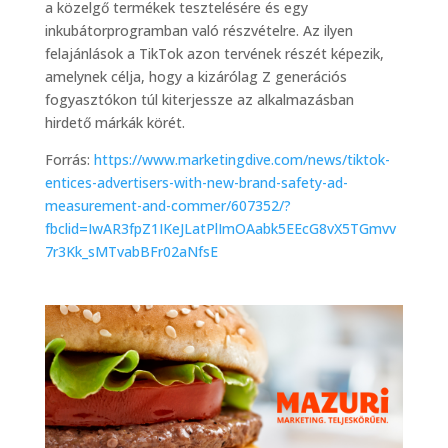
a közelgő termékek tesztelésére és egy
inkubátorprogramban való részvételre. Az ilyen
felajánlások a TikTok azon tervének részét képezik,
amelynek célja, hogy a kizárólag Z generációs
fogyasztókon túl kiterjessze az alkalmazásban
hirdető márkák körét.
Forrás:
https://www.marketingdive.com/news/tiktok-
entices-advertisers-with-new-brand-safety-ad-
measurement-and-commer/607352/?
fbclid=IwAR3fpZ1IKeJLatPlImOAabk5EEcG8vX5TGmvv
7r3Kk_sMTvabBFr02aNfsE