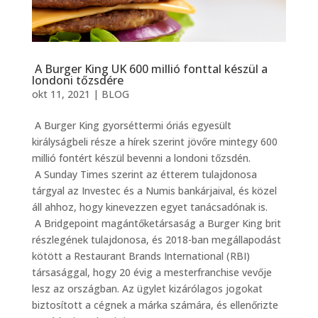
A Burger King UK 600 millió fonttal készül a
londoni tőzsdére
okt 11, 2021
|
BLOG
A Burger King gyorséttermi óriás egyesült
királyságbeli része a hírek szerint jövőre mintegy 600
millió fontért készül bevenni a londoni tőzsdén.
A Sunday Times szerint az étterem tulajdonosa
tárgyal az Investec és a Numis bankárjaival, és közel
áll ahhoz, hogy kinevezzen egyet tanácsadónak is.
A Bridgepoint magántőketársaság a Burger King brit
részlegének tulajdonosa, és 2018-ban megállapodást
kötött a Restaurant Brands International (RBI)
társasággal, hogy 20 évig a mesterfranchise vevője
lesz az országban. Az ügylet kizárólagos jogokat
biztosított a cégnek a márka számára, és ellenőrizte