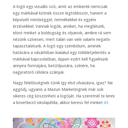
A logó egy vizuális szó, amit az emberek nemcsak
egy márkával kötnek össze legtöbbször, hanem a
képviselt minőséggel, termékekkel és egyéni
érzéseikkel. Vannak logók, amiket, ha meglátunk,
elönt minket a boldogság és olyanok, amikre rá sem
nézünk szívesen, mert talán van vele valami negatív
tapasztalatunk. A logó egy szimbólum, aminek
hatására a vásárlóban kialakul egy többletjelentés a
márkával kapcsolatban, éppen ezért kell figyelnünk
annyira formájára, betűtípusára, színére, ha
nagyratörő célokra szánjuk.
Nagy felelősségnek tűnik így első olvasásra, igaz? Ne
aggódj, ugyanis a Mazuri Marketingnek már sok
sikeres cég köszönheti a logóját. Ha szeretnél te lenni
a következő iskolapélda, akkor keress fel minket
itt
.