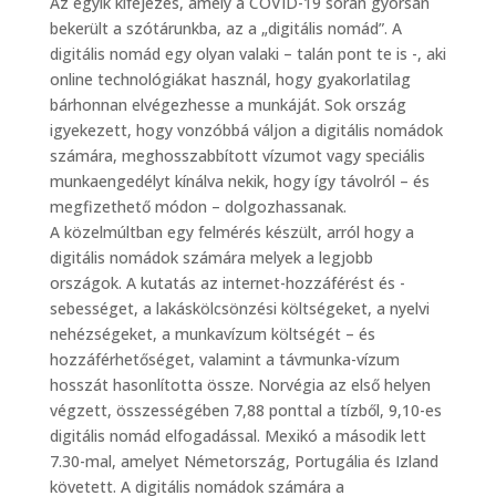
Az egyik kifejezés, amely a COVID-19 során gyorsan
bekerült a szótárunkba, az a „digitális nomád”. A
digitális nomád egy olyan valaki – talán pont te is -, aki
online technológiákat használ, hogy gyakorlatilag
bárhonnan elvégezhesse a munkáját. Sok ország
igyekezett, hogy vonzóbbá váljon a digitális nomádok
számára, meghosszabbított vízumot vagy speciális
munkaengedélyt kínálva nekik, hogy így távolról – és
megfizethető módon – dolgozhassanak.
A közelmúltban egy felmérés készült, arról hogy a
digitális nomádok számára melyek a legjobb
országok. A kutatás az internet-hozzáférést és -
sebességet, a lakáskölcsönzési költségeket, a nyelvi
nehézségeket, a munkavízum költségét – és
hozzáférhetőséget, valamint a távmunka-vízum
hosszát hasonlította össze. Norvégia az első helyen
végzett, összességében 7,88 ponttal a tízből, 9,10-es
digitális nomád elfogadással. Mexikó a második lett
7.30-mal, amelyet Németország, Portugália és Izland
követett. A digitális nomádok számára a