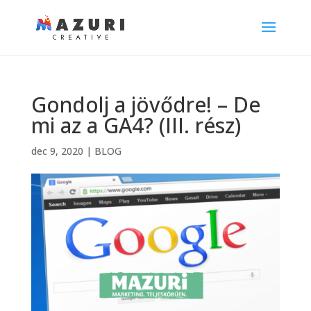
Gondolj a jövődre! – De
mi az a GA4? (III. rész)
dec 9, 2020
|
BLOG