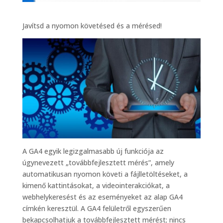
Javítsd a nyomon követésed és a mérésed!
A GA4 egyik legizgalmasabb új funkciója az
úgynevezett „továbbfejlesztett mérés”, amely
automatikusan nyomon követi a fájlletöltéseket, a
kimenő kattintásokat, a videointerakciókat, a
webhelykeresést és az eseményeket az alap GA4
címkén keresztül. A GA4 felületről egyszerűen
bekapcsolhatjuk a továbbfejlesztett mérést; nincs