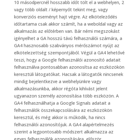
10 másodpercnél hosszabb időt tölt el a webhelyen, 2
vagy több oldalt / képernyőt tekint meg, vagy
konverziós eseményt hajt végre. Az elköteleződés
időtartama csak akkor számít, ha a weboldal vagy az
alkalmazás az előtérben van. Bár némi megszokást
igényelhet a GA hosszú távú felhasználói számára, a
GA4 hasznosabb szabványos mérőszámot nyújt az
elkötelezettség szempontjából. Végül a GA4 lehetővé
teszi, hogy a Google felhasználói azonosító adatait
felhasználva pontosabban azonosítsa az eszközökön
keresztüli látogatókat. Hacsak a látogatók nincsenek
mindig bejelentkezve a webhelyünkre vagy
alkalmazásunkba, akkor régóta kihívást jelent
ugyanazon személy azonosítása több eszközön. A
GA4 felhasználhatja a Google Signals adatait a
felhasználók összekapcsolására az eszközökön
keresztül, és még akkor is működik, ha nincs
felhasználói azonosítójuk. A GA4 alapértelmezés
szerint a legpontosabb módszert alkalmazza az
egyes felhasználók azonosítására, először