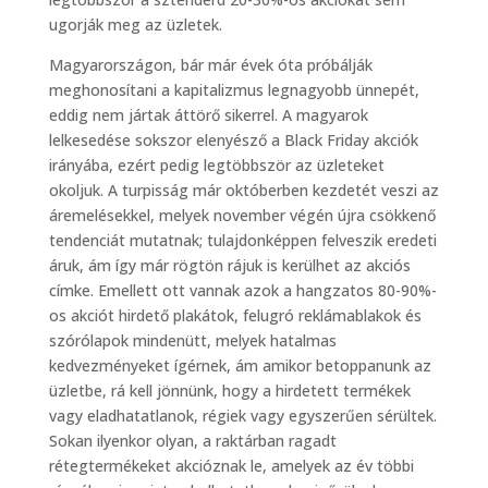
ugorják meg az üzletek.
Magyarországon, bár már évek óta próbálják
meghonosítani a kapitalizmus legnagyobb ünnepét,
eddig nem jártak áttörő sikerrel. A magyarok
lelkesedése sokszor elenyésző a Black Friday akciók
irányába, ezért pedig legtöbbször az üzleteket
okoljuk. A turpisság már októberben kezdetét veszi az
áremelésekkel, melyek november végén újra csökkenő
tendenciát mutatnak; tulajdonképpen felveszik eredeti
áruk, ám így már rögtön rájuk is kerülhet az akciós
címke. Emellett ott vannak azok a hangzatos 80-90%-
os akciót hirdető plakátok, felugró reklámablakok és
szórólapok mindenütt, melyek hatalmas
kedvezményeket ígérnek, ám amikor betoppanunk az
üzletbe, rá kell jönnünk, hogy a hirdetett termékek
vagy eladhatatlanok, régiek vagy egyszerűen sérültek.
Sokan ilyenkor olyan, a raktárban ragadt
rétegtermékeket akcióznak le, amelyek az év többi