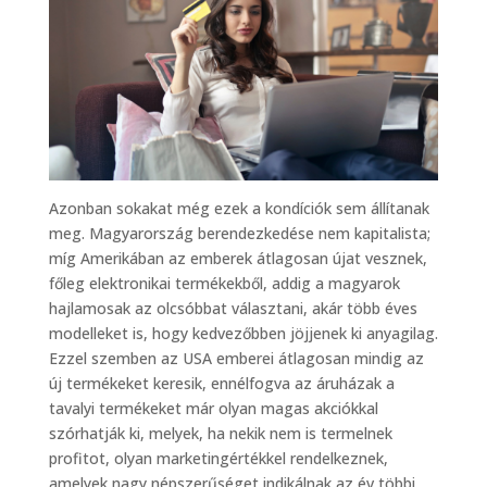
Azonban sokakat még ezek a kondíciók sem állítanak
meg. Magyarország berendezkedése nem kapitalista;
míg Amerikában az emberek átlagosan újat vesznek,
főleg elektronikai termékekből, addig a magyarok
hajlamosak az olcsóbbat választani, akár több éves
modelleket is, hogy kedvezőbben jöjjenek ki anyagilag.
Ezzel szemben az USA emberei átlagosan mindig az
új termékeket keresik, ennélfogva az áruházak a
tavalyi termékeket már olyan magas akciókkal
szórhatják ki, melyek, ha nekik nem is termelnek
profitot, olyan marketingértékkel rendelkeznek,
amelyek nagy népszerűséget indikálnak az év többi