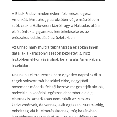
A Black Friday minden évben felemészti egész
Amerikát. Mint ahogy az október vége másról sem
szól, csak a Halloweeni lázról, úgy a Hálaadás utáni
első péntek a gigantikus leértékeléseké és az
erőszakos dulakodásé az üzletekben.
Az ünnep nagy múltra tekint vissza és sokan innen
datálják a karácsonyi szezon kezdetét is, hisz
legtöbben ekkor vásárolnak be a fa alá. Amerikában,
legalábbis.
Nálunk a Fekete Péntek nem egyetlen napról szól; a
cégek sokszor már hetekkel előre, nagyjából
november második felétől kezdve megosztják akcióik,
melyekkel a vásárlók egészen december elejéig
élhetnek is. Amerikában nem ritkák az 50%-os
kedvezmények, de vannak, akik egészen 70-80%-okig,
önköltség alá is, elmerészkednek, míg hazánkban
legtöbbször a sztenderd 20-30%-os akciókat sem