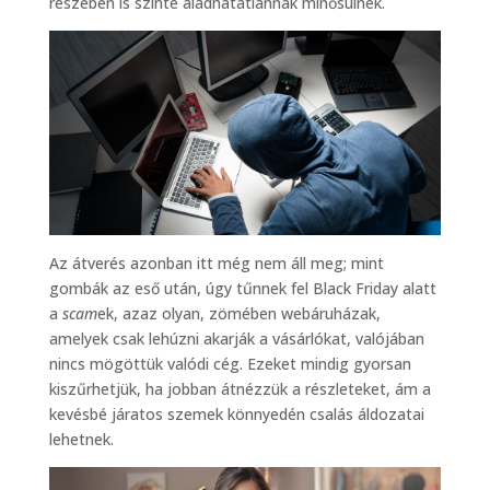
részében is szinte aladhatatlannak minősülnek.
Az átverés azonban itt még nem áll meg; mint
gombák az eső után, úgy tűnnek fel Black Friday alatt
a
scam
ek, azaz olyan, zömében webáruházak,
amelyek csak lehúzni akarják a vásárlókat, valójában
nincs mögöttük valódi cég. Ezeket mindig gyorsan
kiszűrhetjük, ha jobban átnézzük a részleteket, ám a
kevésbé járatos szemek könnyedén csalás áldozatai
lehetnek.