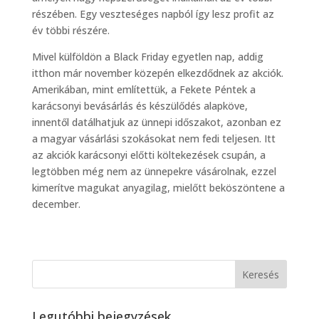
részében. Egy veszteséges napból így lesz profit az
év többi részére.
Mivel külföldön a Black Friday egyetlen nap, addig
itthon már november közepén elkezdődnek az akciók.
Amerikában, mint említettük, a Fekete Péntek a
karácsonyi bevásárlás és készülődés alapköve,
innentől datálhatjuk az ünnepi időszakot, azonban ez
a magyar vásárlási szokásokat nem fedi teljesen. Itt
az akciók karácsonyi előtti költekezések csupán, a
legtöbben még nem az ünnepekre vásárolnak, ezzel
kimerítve magukat anyagilag, mielőtt beköszöntene a
december.
Legutóbbi bejegyzések