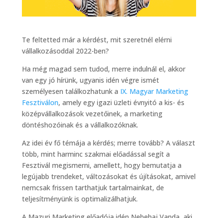
Te feltetted már a kérdést, mit szeretnél elérni
vállalkozásoddal 2022-ben?
Ha még magad sem tudod, merre indulnál el, akkor
van egy jó hírünk, ugyanis idén végre ismét
személyesen találkozhatunk a
IX. Magyar Marketing
Fesztiválon
, amely egy igazi üzleti évnyitó a kis- és
középvállalkozások vezetőinek, a marketing
döntéshozóinak és a vállalkozóknak.
Az idei év fő témája a kérdés; merre tovább? A választ
több, mint harminc szakmai előadással segít a
Fesztivál megismerni, amellett, hogy bemutatja a
legújabb trendeket, változásokat és újításokat, amivel
nemcsak frissen tarthatjuk tartalmainkat, de
teljesítményünk is optimalizálhatjuk.
A Mazuri Marketing előadója idén Nebehaj Vanda, aki