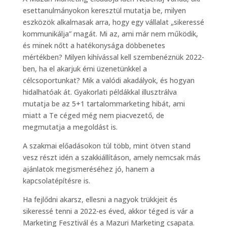
esettanulmányokon keresztül mutatja be, milyen
eszközök alkalmasak arra, hogy egy vállalat „sikeressé
kommunikálja” magát. Mi az, ami már nem működik,
és minek nőtt a hatékonysága döbbenetes
mértékben? Milyen kihívással kell szembenéznük 2022-
ben, ha el akarjuk érni üzenetünkkel a
célcsoportunkat? Mik a valódi akadályok, és hogyan
hidalhatóak át. Gyakorlati példákkal illusztrálva
mutatja be az 5+1 tartalommarketing hibát, ami
miatt a Te céged még nem piacvezető, de
megmutatja a megoldást is.
A szakmai előadásokon túl több, mint ötven stand
vesz részt idén a szakkiállításon, amely nemcsak más
ajánlatok megismeréséhez jó, hanem a
kapcsolatépítésre is.
Ha fejlődni akarsz, ellesni a nagyok trükkjeit és
sikeressé tenni a 2022-es éved, akkor téged is vár a
Marketing Fesztivál és a Mazuri Marketing csapata.