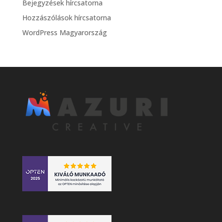
Bejegyzések hírcsatorna
Hozzászólások hírcsatorna
WordPress Magyarország