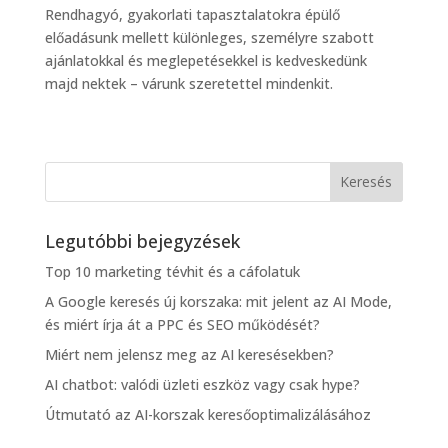
Rendhagyó, gyakorlati tapasztalatokra épülő
előadásunk mellett különleges, személyre szabott
ajánlatokkal és meglepetésekkel is kedveskedünk
majd nektek – várunk szeretettel mindenkit.
Legutóbbi bejegyzések
Top 10 marketing tévhit és a cáfolatuk
A Google keresés új korszaka: mit jelent az AI Mode,
és miért írja át a PPC és SEO működését?
Miért nem jelensz meg az AI keresésekben?
AI chatbot: valódi üzleti eszköz vagy csak hype?
Útmutató az AI-korszak keresőoptimalizálásához