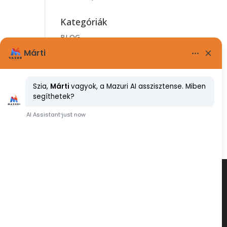
Kategóriák
BLOG
Meta
Bejelentkezés
Bejegyzések hírcsatorna
Hozzászólások hírcsatorna
WordPress Magyarország
ADATVÉDELMI TÁJÉKOZTATÓ
ÁSZF