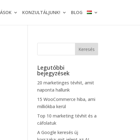
TÁSOK
KONZULTÁLJUNK!
BLOG
Legutóbbi
bejegyzések
20 marketinges tévhit, amit
naponta hallunk
15 WooCommerce hiba, ami
milliókba kerül
Top 10 marketing tévhit és a
cáfolatuk
A Google keresés új
korszaka: mit jelent az AI