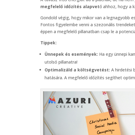
megfelelő időzítés alapvet
ő ahhoz, hogy a k
Gondold végig, hogy mikor van a legnagyobb es
Fontos figyelembe venni a szezonális trendeke
éppen a megfelelő pillanatban csap le a potenciá
Tippek:
Ünnepek és események:
Ha egy ünnepi kam
utolsó pillanatra!
Optimalizáld a költségvetést:
A hirdetési
hatására. A megfelelő időzítés segíthet optima