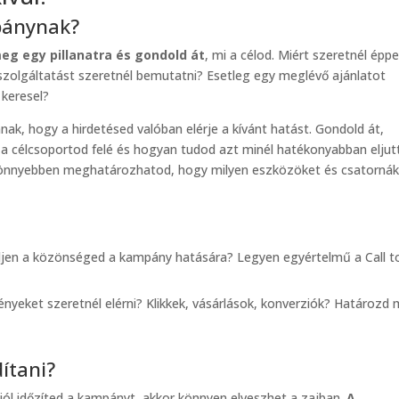
mpánynak?
meg egy pillanatra és gondold át
, mi a célod. Miért szeretnél épp
szolgáltatást szeretnél bemutatni? Esetleg egy meglévő ajánlatot
 keresel?
ak, hogy a hirdetésed valóban elérje a kívánt hatást. Gondold át,
a célcsoportod felé és hogyan tudod azt minél hatékonyabban eljut
r könnyebben meghatározhatod, hogy milyen eszközöket és csatorná
jen a közönséged a kampány hatására? Legyen egyértelmű a Call t
nyeket szeretnél elérni? Klikkek, vásárlások, konverziók? Határozd
dítani?
 jól időzíted a kampányt, akkor könnyen elveszhet a zajban.
A