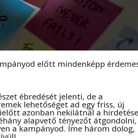
 kampányod előtt mindenképp érdeme
zet ébredését jelenti, de a
remek lehetőséget ad egy friss, új
előtt azonban nekilátnál a hirdetés
éhány alapvető tényezőt átgondolni,
gyen a kampányod. Íme három dolog,
ívül!