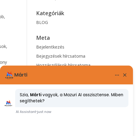
Kategóriák
bb,
BLOG
Meta
sok,
Bejelentkezés
Bejegyzések hírcsatorna
kony
Hozzászólások hírcsatorna
WordPress Magyarország
!