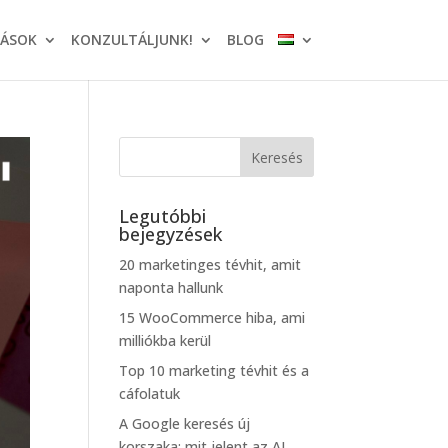
TÁSOK
KONZULTÁLJUNK!
BLOG
Legutóbbi
bejegyzések
20 marketinges tévhit, amit
naponta hallunk
15 WooCommerce hiba, ami
milliókba kerül
Top 10 marketing tévhit és a
cáfolatuk
A Google keresés új
korszaka: mit jelent az AI