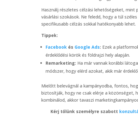
Használj részletes célzási lehetőségeket, mint p
vásárlási szokások. Ne feledd, hogy a túl szél
specifikusabb célzás sokkal hatékonyabb lehet.
Tippek:
Facebook
és
Google Ads
:
Ezek a platformok 
érdeklődési körök és földrajzi hely alapján.
Remarketing:
Ha már vannak korábbi látogat
módszer, hogy elérd azokat, akik már érdekl
Mielőtt belevágnál a kampányodba, fontos, hogy
biztosítják, hogy ne csak elérje a közönséget
kombinálod, akkor tavaszi marketingkampányoda
Kérj tőlünk személyre szabott
konzult