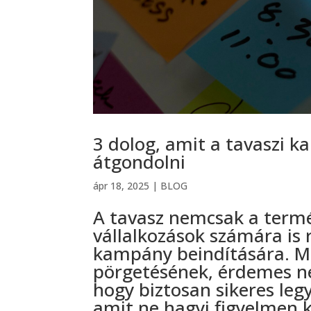
3 dolog, amit a tavaszi
átgondolni
ápr 18, 2025
|
BLOG
A tavasz nemcsak a termés
vállalkozások számára is 
kampány beindítására. Mi
pörgetésének, érdemes n
hogy biztosan sikeres le
amit ne hagyj figyelmen k