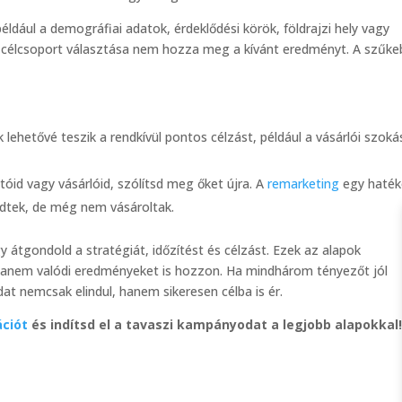
éldául a demográfiai adatok, érdeklődési körök, földrajzi hely vagy
es célcsoport választása nem hozza meg a kívánt eredményt. A szűke
lehetővé teszik a rendkívül pontos célzást, például a vásárlói szoká
óid vagy vásárlóid, szólítsd meg őket újra. A
remarketing
egy haté
ődtek, de még nem vásároltak.
 átgondold a stratégiát, időzítést és célzást. Ezek az alapok
, hanem valódi eredményeket is hozzon. Ha mindhárom tényezőt jól
t nemcsak elindul, hanem sikeresen célba is ér.
ációt
és indítsd el a tavaszi kampányodat a legjobb alapokkal