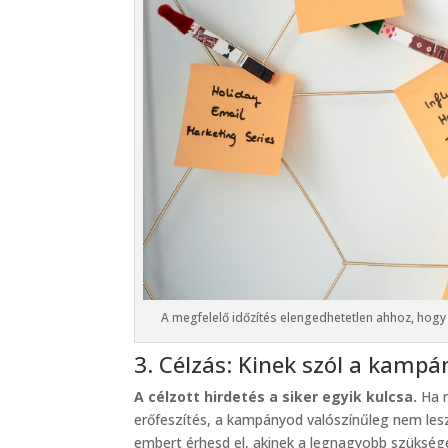
A megfelelő időzítés elengedhetetlen ahhoz, hogy
3. Célzás: Kinek szól a kamp
A célzott hirdetés a siker egyik kulcsa.
Ha n
erőfeszítés, a kampányod valószínűleg nem les
embert érhesd el, akinek a legnagyobb szükség