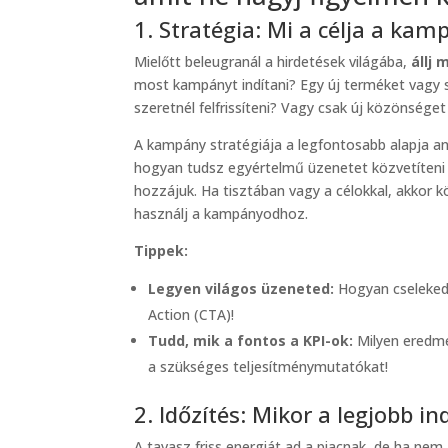
1. Stratégia: Mi a célja a ka
Mielőtt beleugranál a hirdetések világába,
állj 
most kampányt indítani? Egy új terméket vagy 
szeretnél felfrissíteni? Vagy csak új közönséget
A kampány stratégiája a legfontosabb alapja ann
hogyan tudsz egyértelmű üzenetet közvetíteni 
hozzájuk. Ha tisztában vagy a célokkal, akko
használj a kampányodhoz.
Tippek:
Legyen világos üzeneted:
Hogyan cseleked
Action (CTA)!
Tudd, mik a fontos a KPI-ok:
Milyen eredmé
a szükséges teljesítménymutatókat!
2. Időzítés: Mikor a legjobb in
A tavasz friss energiát ad a piacnak, de ha nem