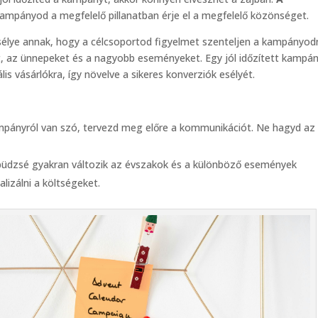
ampányod a megfelelő pillanatban érje el a megfelelő közönséget.
élye annak, hogy a célcsoportod figyelmet szenteljen a kampányod
t, az ünnepeket és a nagyobb eseményeket. Egy jól időzített kampá
lis vásárlókra, így növelve a sikeres konverziók esélyét.
pányról van szó, tervezd meg előre a kommunikációt. Ne hagyd az
 büdzsé gyakran változik az évszakok és a különböző események
lizálni a költségeket.