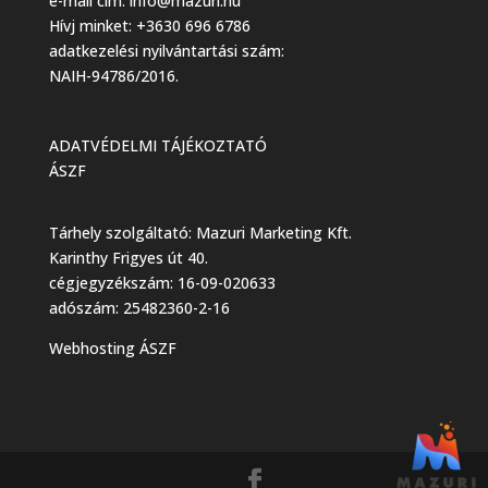
e-mail cím:
info@mazuri.hu
Hívj minket: +3630 696 6786
adatkezelési nyilvántartási szám:
NAIH-94786/2016.
ADATVÉDELMI TÁJÉKOZTATÓ
ÁSZF
Tárhely szolgáltató: Mazuri Marketing Kft.
Karinthy Frigyes út 40.
cégjegyzékszám: 16-09-020633
adószám: 25482360-2-16
Webhosting ÁSZF