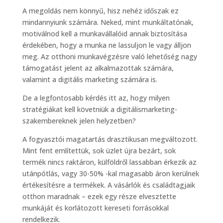
A megoldás nem könnyű, hisz nehéz időszak ez
mindannyiunk számára. Neked, mint munkáltatónak,
motiválnod kell a munkavállalóid annak biztosítása
érdekében, hogy a munka ne lassuljon le vagy álljon
meg. Az otthoni munkavégzésre való lehetőség nagy
támogatást jelent az alkalmazottak számára,
valamint a digitális marketing számára is.
De a legfontosabb kérdés itt az, hogy milyen
stratégiákat kell követniük a digitálismarketing-
szakembereknek jelen helyzetben?
A fogyasztói magatartás drasztikusan megváltozott.
Mint fent említettük, sok üzlet újra bezárt, sok
termék nincs raktáron, külföldről lassabban érkezik az
utánpótlás, vagy 30-50% -kal magasabb áron kerülnek
értékesítésre a termékek. A vásárlók és családtagjaik
otthon maradnak – ezek egy része elvesztette
munkáját és korlátozott kereseti forrásokkal
rendelkezik.