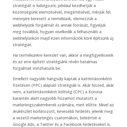
stratégiát is kidolgozni, például kezdhetjük a
közönségünk elemzésével, megértésével, mérjük fel,
mennyire keresett a termékünk, elemezzük a
webhelyünk forgalmát és annak forrását, figyeljük
meg továbbá, hogyan viselkedik a felhasználó a
webhelyünkön majd ezen információk köré építsünk új
stratégiát.
Ha termékünkre kereslet van, akkor a megfigyeléseink
és az erre épített stratégiánk révén hatalmas
forgalmat vonzhatunk be.
Emellett nagyobb hangsúly kaptak a kattintásonkénti
fizetésen (PPC) alapuló stratégiák is. Akár hiszed, akár
nem, a kattintásonkénti költség (CPC) a Korona-
karantén alatt nagyobb hozamot mutatott a
marketingszakemberek számára, mint előtte. Mivel az
árukészlet korlátozott, kevesebb hirdetés jelenik meg
a vezető marketinges csatornákon, beleértve a
Google Ads, a Twitter és a Facebook hirdetéseket is.