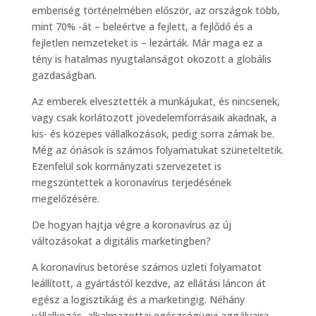
emberiség történelmében először, az országok több,
mint 70% -át – beleértve a fejlett, a fejlődő és a
fejletlen nemzeteket is – lezárták. Már maga ez a
tény is hatalmas nyugtalanságot okozott a globális
gazdaságban.
Az emberek elvesztették a munkájukat, és nincsenek,
vagy csak korlátozott jövedelemforrásaik akadnak, a
kis- és közepes vállalkozások, pedig sorra zárnak be.
Még az óriások is számos folyamatukat szüneteltetik.
Ezenfelül sok kormányzati szervezetet is
megszüntettek a koronavírus terjedésének
megelőzésére.
De hogyan hajtja végre a koronavírus az új
változásokat a digitális marketingben?
A koronavírus betörése számos üzleti folyamatot
leállított, a gyártástól kezdve, az ellátási láncon át
egész a logisztikáig és a marketingig. Néhány
vállalkozás, alkalmazottai egészségügyi aggályaira