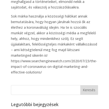
meghallgasd a történeteiket, elmondd nekik a
sajátodat, és válaszolj a hozzászólásaikra.
Sok márka használja a közösségi hálókat annak
bemutatására, hogy hogyan járulnak hozzá ők az
élethez a koronaválság idején. Ha te is szociális
munkát végzel, akkor a közösségi média a megfelelő
hely, ahhoz, hogy mindenkihez szólj. Ez segít
újjáalakítani, felelősségteljes márkaként vállalkozásod
– ami kétségtelenül meg fog majd látszani
marketinged sikerén is!
https://www.searchenginewatch.com/2020/07/23/the-
impact-of-coronavirus-on-digital-marketing-and-
effective-solutions/
Legutóbbi bejegyzések