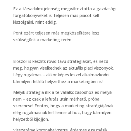
Ez a társadalmi jelenség megváltoztatta a gazdasági
forgatókönyveket is; teljesen más piacot kell
kiszolgálni, mint eddig.
Pont ezért teljesen más megközelítésre lesz
szükségünk a marketing terén.
Először is készíts rövid távú stratégiákat, és nézd
meg, hogyan viselkednek az aktuális piaci viszonyok.
Légy rugalmas – akkor képes leszel alkalmazkodni
bármilyen felálló helyzethez a marketingben is!
Melyik stratégia illik a te vállalkozásodhoz és melyik
nem – ez csak a lefutás után mérhető, próba
szerencse! Fontos, hogy a marketing stratégiájának
elég rugalmasnak kell lennie ahhoz, hogy bármilyen
helyzetből kijöjjön.
Visszatérve koronahelyzetre, érdemes egy másik