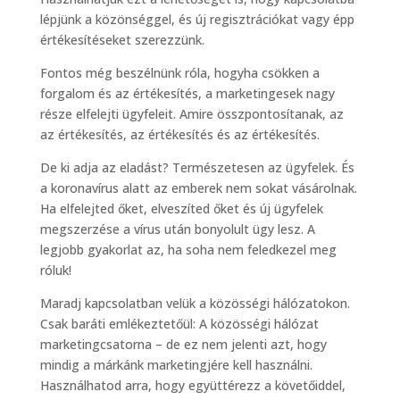
lépjünk a közönséggel, és új regisztrációkat vagy épp
értékesítéseket szerezzünk.
Fontos még beszélnünk róla, hogyha csökken a
forgalom és az értékesítés, a marketingesek nagy
része elfelejti ügyfeleit. Amire összpontosítanak, az
az értékesítés, az értékesítés és az értékesítés.
De ki adja az eladást? Természetesen az ügyfelek. És
a koronavírus alatt az emberek nem sokat vásárolnak.
Ha elfelejted őket, elveszíted őket és új ügyfelek
megszerzése a vírus után bonyolult ügy lesz. A
legjobb gyakorlat az, ha soha nem feledkezel meg
róluk!
Maradj kapcsolatban velük a közösségi hálózatokon.
Csak baráti emlékeztetőül: A közösségi hálózat
marketingcsatorna – de ez nem jelenti azt, hogy
mindig a márkánk marketingjére kell használni.
Használhatod arra, hogy együttérezz a követőiddel,