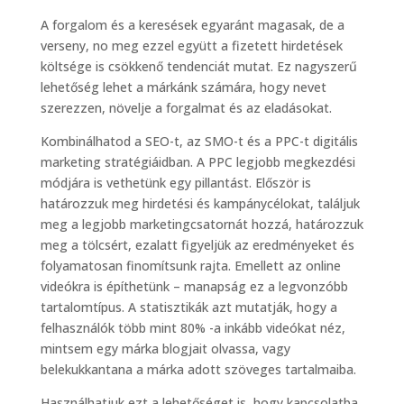
A forgalom és a keresések egyaránt magasak, de a
verseny, no meg ezzel együtt a fizetett hirdetések
költsége is csökkenő tendenciát mutat. Ez nagyszerű
lehetőség lehet a márkánk számára, hogy nevet
szerezzen, növelje a forgalmat és az eladásokat.
Kombinálhatod a SEO-t, az SMO-t és a PPC-t digitális
marketing stratégiáidban. A PPC legjobb megkezdési
módjára is vethetünk egy pillantást. Először is
határozzuk meg hirdetési és kampánycélokat, találjuk
meg a legjobb marketingcsatornát hozzá, határozzuk
meg a tölcsért, ezalatt figyeljük az eredményeket és
folyamatosan finomítsunk rajta. Emellett az online
videókra is építhetünk – manapság ez a legvonzóbb
tartalomtípus. A statisztikák azt mutatják, hogy a
felhasználók több mint 80% -a inkább videókat néz,
mintsem egy márka blogjait olvassa, vagy
belekukkantana a márka adott szöveges tartalmaiba.
Használhatjuk ezt a lehetőséget is, hogy kapcsolatba