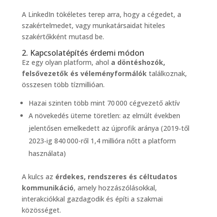
A LinkedIn tökéletes terep arra, hogy a cégedet, a
szakértelmedet, vagy munkatársaidat hiteles
szakértőkként mutasd be.
2. Kapcsolatépítés érdemi módon
Ez egy olyan platform, ahol
a döntéshozók,
felsővezetők és véleményformálók
találkoznak,
összesen több tízmillióan.
Hazai szinten több mint 70 000 cégvezető aktív
A növekedés üteme töretlen: az elmúlt években
jelentősen emelkedett az újprofik aránya (2019‑től
2023‑ig 840 000-ről 1,4 millióra nőtt a platform
használata)
A kulcs az
érdekes, rendszeres és céltudatos
kommunikáció
, amely hozzászólásokkal,
interakciókkal gazdagodik és építi a szakmai
közösséget.