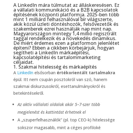
A LinkedIn mára túlmutat az álláskeresésen. Ez
a vállalati kommunikáció és a B2B kapcsolatok
építésének központi platformja. 2025-ben több
mint 1 milliárd felhasználóval bír világszerte,
akik közül üzleti döntéshozók, felsővezetők és
szakemberek ezrei használják nap mint nap.
Magyarországon mintegy 1,4 millió regisztrált
taggal rendelkezik
és a növekedés dinamikus.
De miért érdemes ezen a platformon jelenlétet
építeni? Ebben a cikkben körbejárjuk, hogyan
segítheti a LinkedIn márkaépítési,
kapcsolatépítési és tartalommarketing
céljaidat.
1. Szakmai hitelesség és márkaépítés
A
LinkedIn
elsősorban
értékorientált tartalmakra
épül. Itt nem csupán posztokról van szó, hanem
szakmai diskurzusokról, esettanulmányokról és
betekintésekről.
Az aktív vállalati oldalak akár 5–7-szer több
megjelenést és kattintást érhetnek el
A „szuperfelhasználók” (pl. top CEO-k) hitelessége
sokszor magasabb, mint a céges profiloké