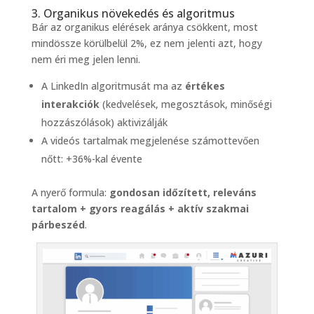
3. Organikus növekedés és algoritmus
Bár az organikus elérések aránya csökkent, most
mindössze körülbelül 2%
, ez nem jelenti azt, hogy
nem éri meg jelen lenni.
A LinkedIn algoritmusát ma az
értékes
interakciók
(kedvelések, megosztások, minőségi
hozzászólások) aktivizálják
A videós tartalmak megjelenése számottevően
nőtt: +36%-kal évente
A nyerő formula:
gondosan időzített, releváns
tartalom + gyors reagálás + aktív szakmai
párbeszéd
.