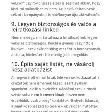
velünk?” Egy rövid visszajelzés is segíthet abban, hogy
lásd, mi működik és mi nem. Az inaktív feliratkozók
célzott kampányokkal is hatékonyan újra aktiválhatók.
9. Legyen biztonságos és valós a
leiratkozási linked
Nem mindegy, mit tartalmaz a leiratkozó link: legyen
valós és biztonságos. Kerüld a gyanús vagy http-s
linkeket – ezek akár phishing veszélyt is hordozhatnak.
A tiszta, hitelesített link mindig jobb megoldás.
10. Építs saját listát, ne vásárolj
kész adatbázist
A megvásárolt e-mail listák tele vannak kockázattal: a
címzettek nem ismernek téged, ezért gyakran
spamként jelölik a leveleidet. Ráadásul ezek a címek
szinte soha
nem konvertálnak
, hiszen nem
érdeklődők, csak „hideg” kontaktok. Ehelyett fókuszálj
a saját közönséged építésére – ők valóban nyitottak
lesznek rád, és hosszú távon sokkal értékesebb