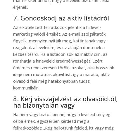
már fél siker ahhoz, hogy a leveleid biztosan célba
érjenek.
7. Gondoskodj az aktív listádról
Az elkötelezett feliratkozók jelentik a hírlevél-
marketing valódi értékét. Az e-mail szolgáltatók
figyelik, mennyien nyitják meg, kattintanak vagy
reagálnak a leveleidre, és ez alapján döntenek a
kézbesítésről. Ha a listádon sok az inaktív cím, az
ronthatja a hírleveleid eredményességét. Ezért
érdemes rendszeresen törölni azokat, akik hosszabb
ideje nem mutatnak aktivitást, így a maradó, aktív
olvasóid felé még hatékonyabban tudsz
kommunikálni.
8. Kérj visszajelzést az olvasóidtól,
ha bizonytalan vagy
Ha nem vagy biztos benne, hogy a leveleid tényleg
célba érnek, egyszerűen kérdezd meg a
feliratkozóidat: „Rég hallottunk felőled, itt vagy még