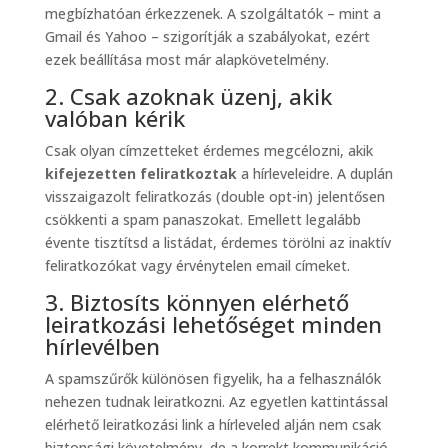
megbízhatóan érkezzenek. A szolgáltatók – mint a
Gmail és Yahoo – szigorítják a szabályokat, ezért
ezek beállítása most már alapkövetelmény.
2. Csak azoknak üzenj, akik
valóban kérik
Csak olyan címzetteket érdemes megcélozni, akik
kifejezetten feliratkoztak
a hírleveleidre. A duplán
visszaigazolt feliratkozás (double opt-in) jelentősen
csökkenti a spam panaszokat. Emellett legalább
évente tisztítsd a listádat, érdemes törölni az inaktív
feliratkozókat vagy érvénytelen email címeket.
3. Biztosíts könnyen elérhető
leiratkozási lehetőséget minden
hírlevélben
A spamszűrők különösen figyelik, ha a felhasználók
nehezen tudnak leiratkozni. Az egyetlen kattintással
elérhető leiratkozási link a hírleveled alján nem csak
biztonsági követelmény, de a korrekt kommunikáció