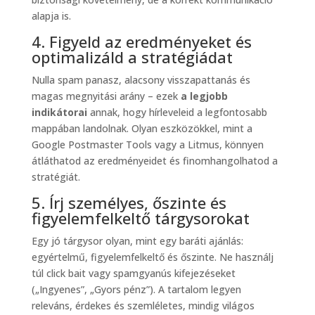
alapja is.
4. Figyeld az eredményeket és
optimalizáld a stratégiádat
Nulla spam panasz, alacsony visszapattanás és
magas megnyitási arány – ezek
a legjobb
indikátorai
annak, hogy hírleveleid a legfontosabb
mappában landolnak. Olyan eszközökkel, mint a
Google Postmaster Tools vagy a Litmus, könnyen
átláthatod az eredményeidet és finomhangolhatod a
stratégiát.
5. Írj személyes, őszinte és
figyelemfelkeltő tárgysorokat
Egy jó tárgysor olyan, mint egy baráti ajánlás:
egyértelmű, figyelemfelkeltő és őszinte. Ne használj
túl click bait vagy spamgyanús kifejezéseket
(„Ingyenes”, „Gyors pénz”). A tartalom legyen
releváns, érdekes és szemléletes, mindig világos