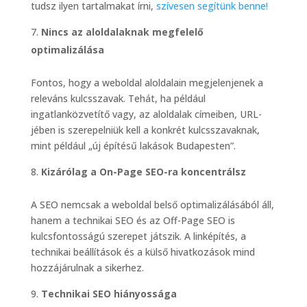
tudsz ilyen tartalmakat írni,
szívesen segítünk benne!
Nincs az aloldalaknak megfelelő
optimalizálása
Fontos, hogy a weboldal aloldalain megjelenjenek a
releváns kulcsszavak. Tehát, ha például
ingatlanközvetítő vagy, az aloldalak címeiben, URL-
jében is szerepelniük kell a konkrét kulcsszavaknak,
mint például „új építésű lakások Budapesten”.
Kizárólag a On-Page SEO-ra koncentrálsz
A SEO nemcsak a weboldal belső optimalizálásából áll,
hanem a technikai SEO és az Off-Page SEO is
kulcsfontosságú szerepet játszik. A linképítés, a
technikai beállítások és a külső hivatkozások mind
hozzájárulnak a sikerhez.
Technikai SEO hiányossága