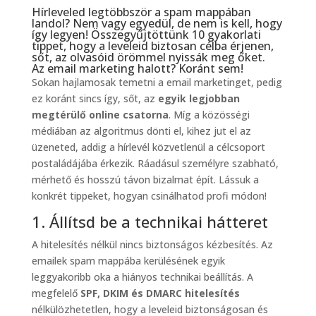
Hírleveled legtöbbször a spam mappában
landol? Nem vagy egyedül, de nem is kell, hogy
így legyen! Összegyűjtöttünk 10 gyakorlati
tippet, hogy a leveleid biztosan célba érjenen,
sőt, az olvasóid örömmel nyissák meg őket.
Az email marketing halott? Koránt sem!
Sokan hajlamosak temetni a email marketinget, pedig
ez koránt sincs így, sőt, az
egyik legjobban
megtérülő online csatorna
. Míg a közösségi
médiában az algoritmus dönti el, kihez jut el az
üzeneted, addig a hírlevél közvetlenül a célcsoport
postaládájába érkezik. Ráadásul személyre szabható,
mérhető és hosszú távon bizalmat épít. Lássuk a
konkrét tippeket, hogyan csinálhatod profi módon!
1. Állítsd be a technikai hátteret
A hitelesítés nélkül nincs biztonságos kézbesítés. Az
emailek spam mappába kerülésének egyik
leggyakoribb oka a hiányos technikai beállítás. A
megfelelő
SPF, DKIM és DMARC hitelesítés
nélkülözhetetlen, hogy a leveleid biztonságosan és