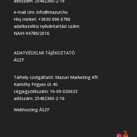
adószám: 25482360-2-16
e-mail cím:
info@mazuri.hu
Hívj minket: +3630 696 6786
adatkezelési nyilvántartási szám:
NAIH-94786/2016.
ADATVÉDELMI TÁJÉKOZTATÓ
ÁSZF
Tárhely szolgáltató: Mazuri Marketing Kft.
Karinthy Frigyes út 40.
cégjegyzékszám: 16-09-020633
adószám: 25482360-2-16
Webhosting ÁSZF