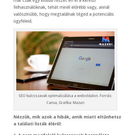
már csak egy kisebb részét éri el a kereső
felhasználóknak, tehát minél előrébb vagy, annál
valószínűbb, hogy megtalálnak téged a potenciális
ügyfeleid.
SEO kulcsszavak optimalizálása a weboldalon. Forrás:
Canva, Grafika: Mazuri
Nézzük, mik azok a hibák, amik miatt eltűnhetsz
a találati listák éléről: