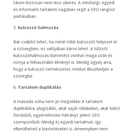
távon biztosan nem lesz sikeres. A minőségi, egyedi
és informatív tartalom nagyban segít a SEO rangsor
javításában.
Kulcsszó halmozás
Bár csábító lehet, ha minél több kulcsszót helyezel el
a szövegben, ez valójában káros lehet. A túlzott
kulcsszóhalmozás büntetést vonhat maga után és
rontja a felhasználói élményt is. Mindig ügyelj arra,
hogy a kulcsszó természetes módon illeszkedjen a
szövegbe.
Tartalom duplikálás
A másolás soha nem jó megoldás! A tartalom
duplikálása, plagizálás, akár saját oldaladon, akár külső
forrásból, egyértelműen hátrányt jelent SEO
szempontból. Mindig írj egyedi tartalmat, így
elkerülheted a büntetéseket is. Amennyiben nem