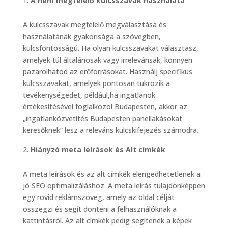
A nem megfelelő kulcsszavak használata
A kulcsszavak megfelelő megválasztása és
használatának gyakorisága a szövegben,
kulcsfontosságú. Ha olyan kulcsszavakat választasz,
amelyek túl általánosak vagy irrelevánsak, könnyen
pazarolhatod az erőforrásokat. Használj specifikus
kulcsszavakat, amelyek pontosan tükrözik a
tevékenységedet, például,ha ingatlanok
értékesítésével foglalkozol Budapesten, akkor az
„ingatlanközvetítés Budapesten panellakásokat
keresőknek” lesz a releváns kulcskifejezés számodra.
Hiányzó meta leírások és Alt címkék
A meta leírások és az alt címkék elengedhetetlenek a
jó SEO optimalizáláshoz. A meta leírás tulajdonképpen
egy rövid reklámszöveg, amely az oldal célját
összegzi és segít dönteni a felhasználóknak a
kattintásról. Az alt címkék pedig segítenek a képek