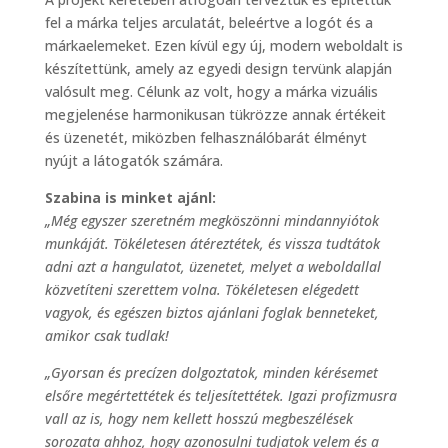
fel a márka teljes arculatát, beleértve a logót és a
márkaelemeket. Ezen kívül egy új, modern weboldalt is
készítettünk, amely az egyedi design tervünk alapján
valósult meg. Célunk az volt, hogy a márka vizuális
megjelenése harmonikusan tükrözze annak értékeit
és üzenetét, miközben felhasználóbarát élményt
nyújt a látogatók számára.
Szabina is minket ajánl:
„Még egyszer szeretném megköszönni mindannyiótok
munkáját. Tökéletesen átéreztétek, és vissza tudtátok
adni azt a hangulatot, üzenetet, melyet a weboldallal
közvetíteni szerettem volna. Tökéletesen elégedett
vagyok, és egészen biztos ajánlani foglak benneteket,
amikor csak tudlak!
„Gyorsan és precízen dolgoztatok, minden kérésemet
elsőre megértettétek és teljesítettétek. Igazi profizmusra
vall az is, hogy nem kellett hosszú megbeszélések
sorozata ahhoz, hogy azonosulni tudjatok velem és a