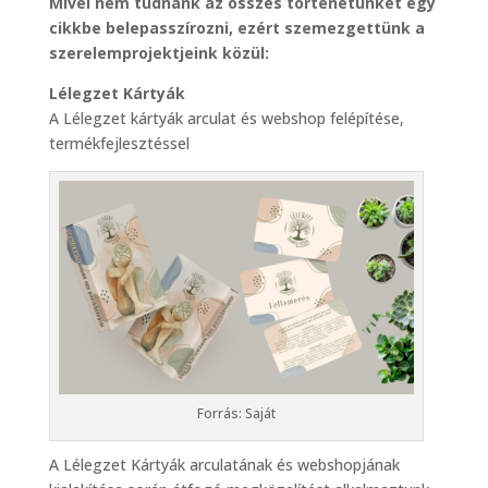
Mivel nem tudnánk az összes történetünket egy
cikkbe belepasszírozni, ezért szemezgettünk a
szerelemprojektjeink közül:
Lélegzet Kártyák
A Lélegzet kártyák arculat és webshop felépítése,
termékfejlesztéssel
Forrás: Saját
A Lélegzet Kártyák arculatának és webshopjának