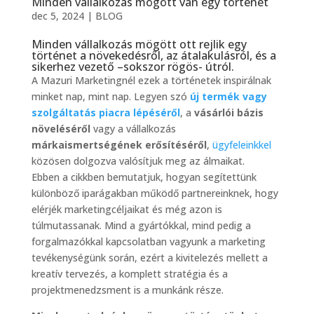
Minden vállalkozás mögött van egy történet
dec 5, 2024
|
BLOG
Minden vállalkozás mögött ott rejlik egy
történet a növekedésről, az átalakulásról, és a
sikerhez vezető –sokszor rögös- útról.
A Mazuri Marketingnél ezek a történetek inspirálnak
minket nap, mint nap. Legyen szó
új termék vagy
szolgáltatás piacra lépéséről
, a
vásárlói bázis
növeléséről
vagy a vállalkozás
márkaismertségének erősítéséről
,
ügyfeleinkkel
közösen dolgozva valósítjuk meg az álmaikat.
Ebben a cikkben bemutatjuk, hogyan segítettünk
különböző iparágakban működő partnereinknek, hogy
elérjék marketingcéljaikat és még azon is
túlmutassanak. Mind a gyártókkal, mind pedig a
forgalmazókkal kapcsolatban vagyunk a marketing
tevékenységünk során, ezért a kivitelezés mellett a
kreatív tervezés, a komplett stratégia és a
projektmenedzsment is a munkánk része.