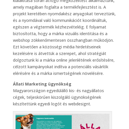
kialakítása során átfogó megközelítést alkalmaztunk,
amely magában foglalta a termékfejlesztést is. A
projekt keretében nyomdakész anyagokat terveztünk,
és a nyomdával való kommunikációt koordináltuk,
egészen a végtermék kézhezvételéig. E folyamat
biztosította, hogy a márka vizuális identitása és a
webshop zökkenőmentesen összhangban működjön.
Ezt követően a közösségi média hirdetéseinek
kezelésére is átvettük a szerepet, ahol stratégiát
dolgoztunk ki a márka online jelenlétének erősítésére,
célzott kampányokat indítva a potenciális vásárlók
elérésére és a márka ismertségének növelésére.
Állati Marketing ügynökség
Magyarországon egyedülálló kis- és nagyállatos
cégek, teljeskörűen kiszolgáló ügynökségének
készítettünk egyedi logót és webdesignt.