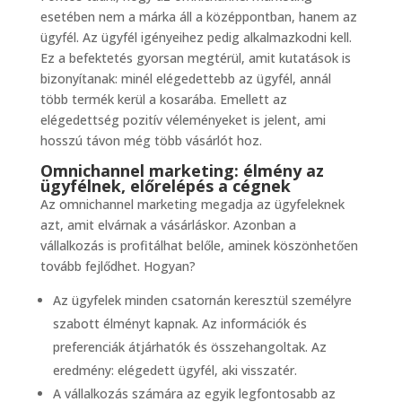
esetében nem a márka áll a középpontban, hanem az
ügyfél. Az ügyfél igényeihez pedig alkalmazkodni kell.
Ez a befektetés gyorsan megtérül, amit kutatások is
bizonyítanak: minél elégedettebb az ügyfél, annál
több termék kerül a kosarába. Emellett az
elégedettség pozitív véleményeket is jelent, ami
hosszú távon még több vásárlót hoz.
Omnichannel marketing: élmény az
ügyfélnek, előrelépés a cégnek
Az omnichannel marketing megadja az ügyfeleknek
azt, amit elvárnak a vásárláskor. Azonban a
vállalkozás is profitálhat belőle, aminek köszönhetően
tovább fejlődhet. Hogyan?
Az ügyfelek minden csatornán keresztül személyre
szabott élményt kapnak. Az információk és
preferenciák átjárhatók és összehangoltak. Az
eredmény: elégedett ügyfél, aki visszatér.
A vállalkozás számára az egyik legfontosabb az