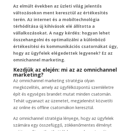
Az elmúlt években az üzleti világ jelentős
változásokon ment keresztül az értékesítés
terén. Az internet és a mobiltechnológia
térhódítása új kihívások elé állította a
vállalkozásokat. A nagy kérdés: hogyan lehet
összehangolni és optimalizálni a különböző
értékesítési és kommunikációs csatornákat úgy,
hogy az ügyfelek elégedettek legyenek? Ez az
omnichannel marketing.
Kezdjük az elején: mi az az omnichannel
marketing?
Az omnichannel marketing stratégia olyan
megközelítés, amely az ügyfélközpontú szemléletre
épít és egységes brandet mutat minden csatornán.
Tehát ugyanazt az üzenetet, megjelenést közvetíti
az online és offline csatornákon keresztül.
Az omnichannel stratégia lényege, hogy az ügyfelek
számára egy összefüggő, zökkenőmentes élményt