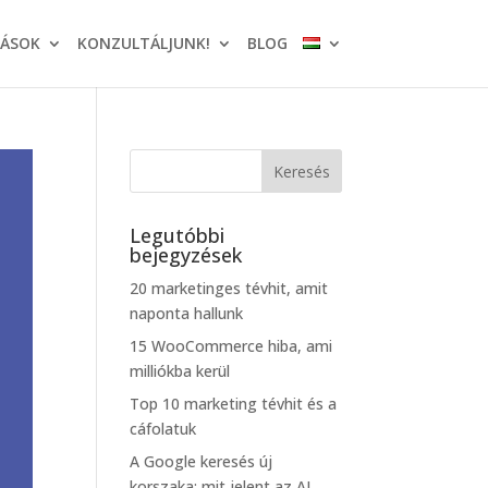
TÁSOK
KONZULTÁLJUNK!
BLOG
Legutóbbi
bejegyzések
20 marketinges tévhit, amit
naponta hallunk
15 WooCommerce hiba, ami
milliókba kerül
Top 10 marketing tévhit és a
cáfolatuk
A Google keresés új
korszaka: mit jelent az AI