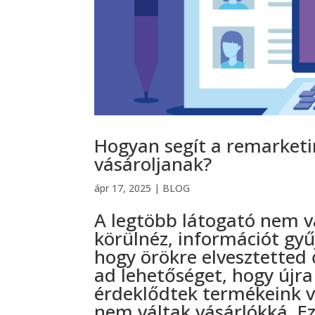
Hogyan segít a remarketin
vásároljanak?
ápr 17, 2025
|
BLOG
A legtöbb látogató nem vá
körülnéz, információt gyűj
hogy örökre elvesztetted 
ad lehetőséget, hogy újra
érdeklődtek termékeink v
nem váltak vásárlókká. Ez