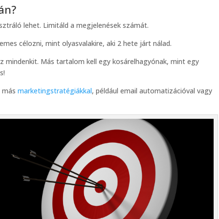
rán?
usztráló lehet. Limitáld a megjelenések számát.
es célozni, mint olyasvalakire, aki 2 hete járt nálad.
 mindenkit. Más tartalom kell egy kosárelhagyónak, mint egy
s!
d más
marketingstratégiákkal
, például email automatizációval vagy