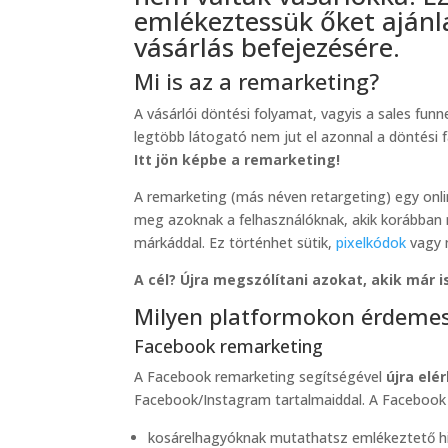
emlékeztessük őket ajánl
vásárlás befejezésére.
Mi is az a remarketing?
A vásárlói döntési folyamat, vagyis a sales funne
legtöbb látogató nem jut el azonnal a döntési 
Itt jön képbe a remarketing!
A remarketing (más néven retargeting) egy onlin
meg azoknak a felhasználóknak, akik korábban
márkáddal. Ez történhet sütik,
pixelkódok
vagy m
A cél? Újra megszólítani azokat, akik már 
Milyen platformokon érdemes
Facebook remarketing
A Facebook remarketing segítségével
újra elé
Facebook/Instagram tartalmaiddal. A Facebook P
kosárelhagyóknak mutathatsz emlékeztető hi