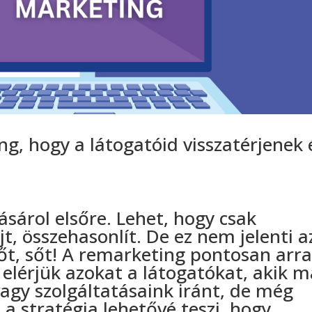
g, hogy a látogatóid visszatérjenek 
sárol elsőre. Lehet, hogy csak
t, összehasonlít. De ez nem jelenti a
őt, sőt! A remarketing pontosan arr
 elérjük azokat a látogatókat, akik m
agy szolgáltatásaink iránt, de még
 a stratégia lehetővé teszi, hogy