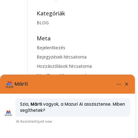
Kategóriák
BLOG
Meta
Bejelentkezés
Bejegyzések hírcsatorna
Hozzászólások hírcsatorna
WordPress Magyarország
yen
e