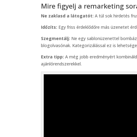
Mire figyelj a remarketing so
Ne zaklasd a látogatót:
A túl sok hirdetés fr
Időzíts:
Egy friss érdeklődőre más üzenetet érdem
Szegmentálj:
Ne egy sablonüzenettel bombázz
blogolvasónak. Kategorizálással ez is lehetsége
Extra tipp:
A még jobb eredményért kombinál
ajánlórendszerekkel.