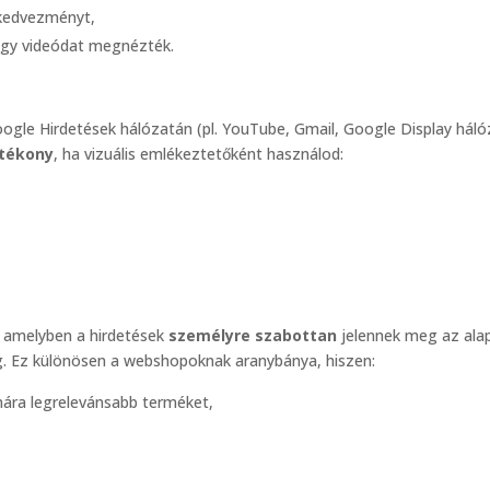
 kedvezményt,
egy videódat megnézték.
ogle Hirdetések hálózatán (pl. YouTube, Gmail, Google Display háló
atékony
, ha vizuális emlékeztetőként használod:
, amelyben a hirdetések
személyre szabottan
jelennek meg az alap
g. Ez különösen a webshopoknak aranybánya, hiszen:
mára legrelevánsabb terméket,