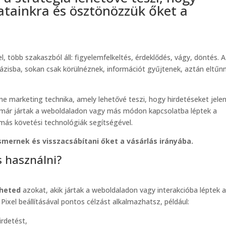
atainkra és ösztönözzük őket a
l, több szakaszból áll: figyelemfelkeltés, érdeklődés, vágy, döntés. A
fázisba, sokan csak körülnéznek, információt gyűjtenek, aztán eltűn
e marketing technika, amely lehetővé teszi, hogy hirdetéseket jelen
 már jártak a weboldaladon vagy más módon kapcsolatba léptek a
ás követési technológiák segítségével.
ismernek és visszacsábítani őket a vásárlás irányába.
 használni?
rheted
azokat, akik jártak a weboldaladon vagy interakcióba léptek 
ixel beállításával pontos célzást alkalmazhatsz, például:
rdetést,