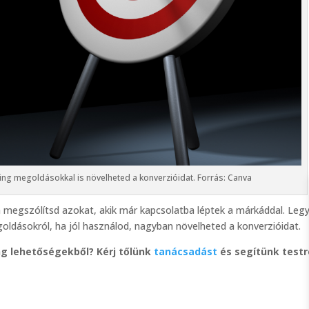
ing megoldásokkal is növelheted a konverzióidat. Forrás: Canva
a megszólítsd azokat, akik már kapcsolatba léptek a márkáddal. Leg
ldásokról, ha jól használod, nagyban növelheted a konverzióidat.
ng lehetőségekből? Kérj tőlünk
tanácsadást
és segítünk testr