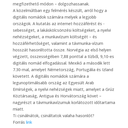
megfizethető módon – dolgozhassanak.
A közelmúltban egy felmérés készült, arról hogy a
digitális nomádok számára melyek a legjobb
országok. A kutatás az internet-hozzáférést és -
sebességet, a lakáskölcsönzési költségeket, a nyelvi
nehézségeket, a munkavízum költségét – és
hozzáférhetőséget, valamint a távmunka-vízum
hosszát hasonlította össze. Norvégia az első helyen
végzett, összességében 7,88 ponttal a tízből, 9,10-es
digitális nomád elfogadással. Mexikó a második lett
7.30-mal, amelyet Németország, Portugália és Izland
követett. A digitális nomádok számára a
legunoptimálisabb ország az Egyesült Arab
Emírségek, a nyelvi nehézségek miatt, amelyet a Grúz
Köztársaság, Antigua és Horvátország követ –
nagyrészt a távmunkavízumuk korlátozott időtartama
miatt.
Ti csinálnátok, csináltatok valaha hasonlót?
Forrás
link