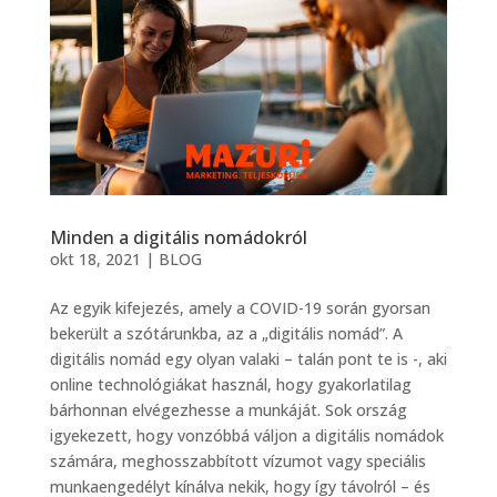
Minden a digitális nomádokról
okt 18, 2021
|
BLOG
Az egyik kifejezés, amely a COVID-19 során gyorsan
bekerült a szótárunkba, az a „digitális nomád”. A
digitális nomád egy olyan valaki – talán pont te is -, aki
online technológiákat használ, hogy gyakorlatilag
bárhonnan elvégezhesse a munkáját. Sok ország
igyekezett, hogy vonzóbbá váljon a digitális nomádok
számára, meghosszabbított vízumot vagy speciális
munkaengedélyt kínálva nekik, hogy így távolról – és