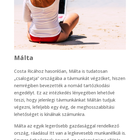
Málta
Costa Ricához hasonlóan, Málta is tudatosan
„csalogatja” országába a távmunkát végzőket, hiszen
nemrégiben bevezették a nomád tartózkodási
engedélyt. Ez az intézkedés lényegében lehetővé
teszi, hogy jelenlegi távmunkánkat Máltán tudjuk
végezni, lefeljebb egy évig, de meghosszabbítási
lehetőséget is kínálnak számunkra.
Málta az egyik legerősebb gazdasággal rendelkező
ország, ráadásul Itt van a legkevesebb munkanélküli is.