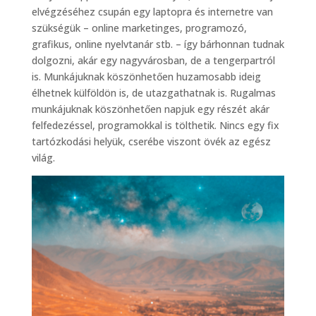
elvégzéséhez csupán egy laptopra és internetre van
szükségük – online marketinges, programozó,
grafikus, online nyelvtanár stb. – így bárhonnan tudnak
dolgozni, akár egy nagyvárosban, de a tengerpartról
is. Munkájuknak köszönhetően huzamosabb ideig
élhetnek külföldön is, de utazgathatnak is. Rugalmas
munkájuknak köszönhetően napjuk egy részét akár
felfedezéssel, programokkal is tölthetik. Nincs egy fix
tartózkodási helyük, cserébe viszont övék az egész
világ.