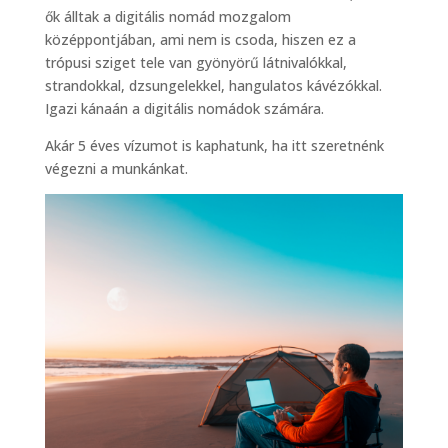
ők álltak a digitális nomád mozgalom
középpontjában, ami nem is csoda, hiszen ez a
trópusi sziget tele van gyönyörű látnivalókkal,
strandokkal, dzsungelekkel, hangulatos kávézókkal.
Igazi kánaán a digitális nomádok számára.
Akár 5 éves vízumot is kaphatunk, ha itt szeretnénk
végezni a munkánkat.