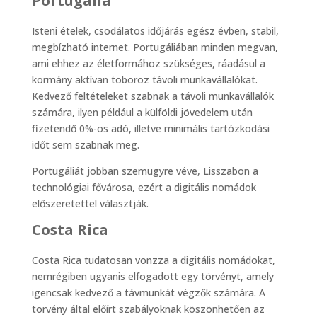
Portugália
Isteni ételek, csodálatos időjárás egész évben, stabil,
megbízható internet. Portugáliában minden megvan,
ami ehhez az életformához szükséges, ráadásul a
kormány aktívan toboroz távoli munkavállalókat.
Kedvező feltételeket szabnak a távoli munkavállalók
számára, ilyen például a külföldi jövedelem után
fizetendő 0%-os adó, illetve minimális tartózkodási
időt sem szabnak meg.
Portugáliát jobban szemügyre véve, Lisszabon a
technológiai fővárosa, ezért a digitális nomádok
előszeretettel választják.
Costa Rica
Costa Rica tudatosan vonzza a digitális nomádokat,
nemrégiben ugyanis elfogadott egy törvényt, amely
igencsak kedvező a távmunkát végzők számára. A
törvény által előírt szabályoknak köszönhetően az