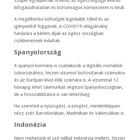
Szuper éghajlatnak örvend, az egészségügyi ellátás
kifogásolhatatlan és biztonságos környezetet is kínál.
A megélhetési költségek leginkább tőled és az
igényeidtől függenek. A COVID19-világjárvány
hatására a bérleti díjak az egész országban
csökkenésnek indultak.
Spanyolország
A spanyol kormány is csatlakozik a digitális nomádok
toborzásához, hiszen vízumot biztosítanak számukra
és az Európán kívül élők számára is. A vízummal 12
hónapig lehet távmunkát végezni Spanyolországban,
de a hosszabbításra is van lehetőség.
Ha szereted a nyüzsgést, a pörgést, mindenképpen
nézz szét Barcelonában, Madridban és Valenciában is.
Indonézia
Nem mehetünk el szó nélkül Indonézia mellett, hiszen