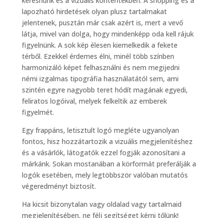
keresnünk és a vizuális kontentekben. A shopping és a
lapozható hirdetések olyan plusz tartalmakat
jelentenek, pusztán már csak azért is, mert a vevő
látja, mivel van dolga, hogy mindenképp oda kell rájuk
figyelnünk. A sok kép élesen kiemelkedik a fekete
térből. Ezekkel érdemes élni, minél több színben
harmonizáló képet felhasználni és nem megijedni
némi izgalmas tipográfia használatától sem, ami
szintén egyre nagyobb teret hódít magának egyedi,
feliratos logóival, melyek felkeltik az emberek
figyelmét.
Egy frappáns, letisztult logó megléte ugyanolyan
fontos, hisz hozzátartozik a vizuális megjelenítéshez
és a vásárlók, látogatók ezzel fogják azonosítani a
márkánk. Sokan mostanában a körformát preferálják a
logók esetében, mely legtöbbször valóban mutatós
végeredményt biztosít.
Ha kicsit bizonytalan vagy oldalad vagy tartalmaid
megjelenítésében, ne félj segítséget kérni tőlünk!