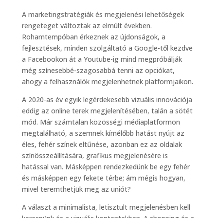
A marketingstratégiák és megjelenési lehetőségek
rengeteget változtak az elmúlt években.
Rohamtempóban érkeznek az újdonságok, a
fejlesztések, minden szolgáltató a Google-től kezdve
a Facebookon át a Youtube-ig mind megpróbálják
még színesebbé-szagosabbá tenni az opciókat,
ahogy a felhasználók megjelenhetnek platformjaikon.
A 2020-as év egyik legérdekesebb vizuális innovációja
eddig az online terek megjelenítésében, talán a sötét
mód. Már számtalan közösségi médiaplatformon
megtalálható, a szemnek kímélőbb hatást nyújt az
éles, fehér színek eltűnése, azonban ez az oldalak
színösszeállítására, grafikus megjelenésére is
hatással van. Másképpen rendezkedünk be egy fehér
és másképpen egy fekete térbe; ám mégis hogyan,
mivel teremthetjük meg az uniót?
A választ a minimalista, letisztult megjelenésben kell