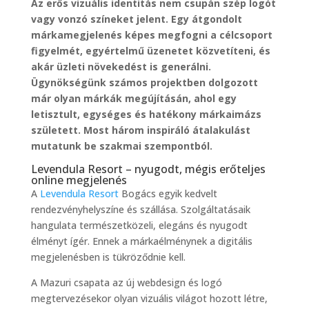
Az erős vizuális identitás nem csupán szép logót
vagy vonzó színeket jelent. Egy átgondolt
márkamegjelenés képes megfogni a célcsoport
figyelmét, egyértelmű üzenetet közvetíteni, és
akár üzleti növekedést is generálni.
Ügynökségünk számos projektben dolgozott
már olyan márkák megújításán, ahol egy
letisztult, egységes és hatékony márkaimázs
született. Most három inspiráló átalakulást
mutatunk be szakmai szempontból.
Levendula Resort – nyugodt, mégis erőteljes
online megjelenés
A
Levendula Resort
Bogács egyik kedvelt
rendezvényhelyszíne és szállása. Szolgáltatásaik
hangulata természetközeli, elegáns és nyugodt
élményt ígér. Ennek a márkaélménynek a digitális
megjelenésben is tükröződnie kell.
A Mazuri csapata az új webdesign és logó
megtervezésekor olyan vizuális világot hozott létre,