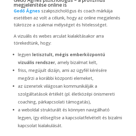
Gedő Ágnes pszichológus – a profizmus
megjelenítése online is
Gedő Ágnes
szakpszichológus és coach márkája
esetében az volt a célunk, hogy az online megjelenés
tükrözze a szakmai mélységet és hitelességet.
A vizuális és webes arculat kialakításakor arra
törekedtünk, hogy:
legyen
letisztult, mégis emberközpontú
vizuális rendszer
, amely bizalmat kelt,
friss, megújult dizájn, ami az ügyfél kérésére
megőrzi a korábbi központi elemeket,
az üzenetek világosan kommunikálják a
szolgáltatások értékét (pl. életközépi önismereti
coaching, párkapcsolati támogatás),
a weboldal strukturált és könnyen navigálható
legyen, így elősegítse a kapcsolatfelvételt és bizalmi
kapcsolat kialakulását.