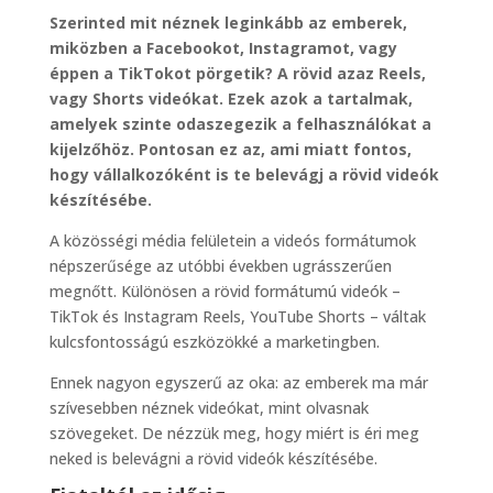
Szerinted mit néznek leginkább az emberek,
miközben a Facebookot, Instagramot, vagy
éppen a TikTokot pörgetik? A rövid azaz Reels,
vagy Shorts videókat. Ezek azok a tartalmak,
amelyek szinte odaszegezik a felhasználókat a
kijelzőhöz. Pontosan ez az, ami miatt fontos,
hogy vállalkozóként is te belevágj a rövid videók
készítésébe.
A közösségi média felületein a videós formátumok
népszerűsége az utóbbi években ugrásszerűen
megnőtt. Különösen a rövid formátumú videók –
TikTok és Instagram Reels, YouTube Shorts – váltak
kulcsfontosságú eszközökké a marketingben.
Ennek nagyon egyszerű az oka: az emberek ma már
szívesebben néznek videókat, mint olvasnak
szövegeket. De nézzük meg, hogy miért is éri meg
neked is belevágni a rövid videók készítésébe.