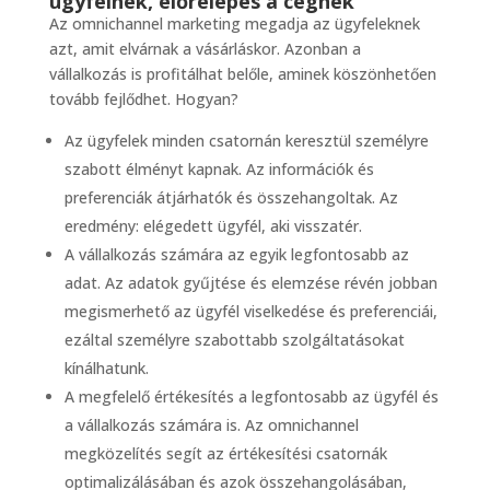
ügyfélnek, előrelépés a cégnek
Az omnichannel marketing megadja az ügyfeleknek
azt, amit elvárnak a vásárláskor. Azonban a
vállalkozás is profitálhat belőle, aminek köszönhetően
tovább fejlődhet. Hogyan?
Az ügyfelek minden csatornán keresztül személyre
szabott élményt kapnak. Az információk és
preferenciák átjárhatók és összehangoltak. Az
eredmény: elégedett ügyfél, aki visszatér.
A vállalkozás számára az egyik legfontosabb az
adat. Az adatok gyűjtése és elemzése révén jobban
megismerhető az ügyfél viselkedése és preferenciái,
ezáltal személyre szabottabb szolgáltatásokat
kínálhatunk.
A megfelelő értékesítés a legfontosabb az ügyfél és
a vállalkozás számára is. Az omnichannel
megközelítés segít az értékesítési csatornák
optimalizálásában és azok összehangolásában,