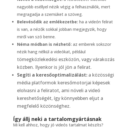
nagyobb eséllyel nézik végig a felhasználók, mert
megragadja a szemüket a szöveg.
Belevésődik az emlékezetbe:
ha a videón felirat
is van, a nézők sokkal jobban megjegyzik, hogy
miről van szó benne.
Néma módban is nézhető:
az emberek sokszor
nézik hang nélkül a videókat, például
tömegközlekedési eszközön, vagy várakozás
közben. Ilyenkor is jól jön a felirat.
Segíti a keresőoptimalizálást:
a közösségi
média platformok keresőmotorjai képesek
elolvasni a feliratot, ami növeli a videó
kereshetőségét, így könnyebben eljut a
megfelelő közönséghez.
Így állj neki a tartalomgyártásnak
Mi kell ahhoz, hogy jó videós tartalmat készíts?