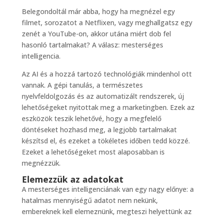
Belegondoltál már abba, hogy ha megnézel egy
filmet, sorozatot a Netflixen, vagy meghallgatsz egy
zenét a YouTube-on, akkor utána miért dob fel
hasonló tartalmakat? A válasz: mesterséges
intelligencia.
Az AI és a hozzá tartozó technológiák mindenhol ott
vannak. A gépi tanulás, a természetes
nyelvfeldolgozás és az automatizált rendszerek, új
lehetőségeket nyitottak meg a marketingben. Ezek az
eszközök teszik lehetővé, hogy a megfelelő
döntéseket hozhasd meg, a legjobb tartalmakat
készítsd el, és ezeket a tökéletes időben tedd közzé.
Ezeket a lehetőségeket most alaposabban is
megnézzük.
Elemezzük az adatokat
A mesterséges intelligenciának van egy nagy előnye: a
hatalmas mennyiségű adatot nem nekünk,
embereknek kell elemeznünk, megteszi helyettünk az