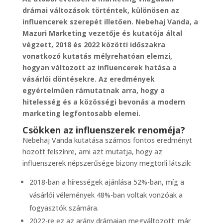
drámai változások történtek, különösen az
influencerek szerepét illetően. Nebehaj Vanda, a
Mazuri Marketing vezetője és kutatója által
végzett, 2018 és 2022 közötti időszakra
vonatkozó kutatás mélyrehatóan elemzi,
hogyan változott az influencerek hatása a
vásárlói döntésekre. Az eredmények
egyértelműen rámutatnak arra, hogy a
hitelesség és a közösségi bevonás a modern
marketing legfontosabb elemei.
Csökken az influenszerek renoméja?
Nebehaj Vanda kutatása számos fontos eredményt
hozott felszínre, ami azt mutatja, hogy az
influenszerek népszerűsége bizony megtörli látszik:
2018-ban a hírességek ajánlása 52%-ban, míg a
vásárlói vélemények 48%-ban voltak vonzóak a
fogyasztók számára.
2022-re ez az arány drámaian megváltozott: már