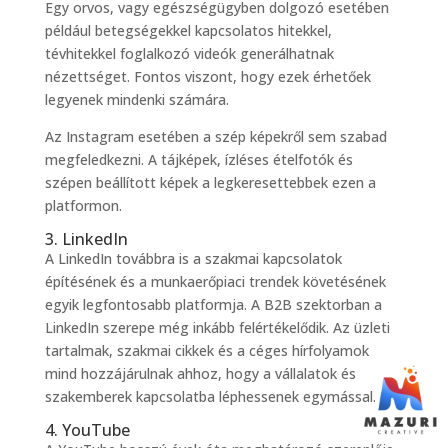
Egy orvos, vagy egészségügyben dolgozó esetében
például betegségekkel kapcsolatos hitekkel,
tévhitekkel foglalkozó videók generálhatnak
nézettséget. Fontos viszont, hogy ezek érhetőek
legyenek mindenki számára.
Az Instagram esetében a szép képekről sem szabad
megfeledkezni. A tájképek, ízléses ételfotók és
szépen beállított képek a legkeresettebbek ezen a
platformon.
3. LinkedIn
A LinkedIn továbbra is a szakmai kapcsolatok
építésének és a munkaerőpiaci trendek követésének
egyik legfontosabb platformja. A B2B szektorban a
LinkedIn szerepe még inkább felértékelődik. Az üzleti
tartalmak, szakmai cikkek és a céges hírfolyamok
mind hozzájárulnak ahhoz, hogy a vállalatok és
szakemberek kapcsolatba léphessenek egymással.
4. YouTube