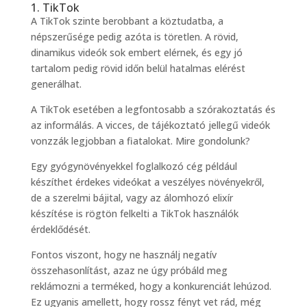
1. TikTok
A TikTok szinte berobbant a köztudatba, a
népszerűsége pedig azóta is töretlen. A rövid,
dinamikus videók sok embert elérnek, és egy jó
tartalom pedig rövid időn belül hatalmas elérést
generálhat.
A TikTok esetében a legfontosabb a szórakoztatás és
az informálás. A vicces, de tájékoztató jellegű videók
vonzzák legjobban a fiatalokat. Mire gondolunk?
Egy gyógynövényekkel foglalkozó cég például
készíthet érdekes videókat a veszélyes növényekről,
de a szerelmi bájital, vagy az álomhozó elixír
készítése is rögtön felkelti a TikTok használók
érdeklődését.
Fontos viszont, hogy ne használj negatív
összehasonlítást, azaz ne úgy próbáld meg
reklámozni a terméked, hogy a konkurenciát lehúzod.
Ez ugyanis amellett, hogy rossz fényt vet rád, még