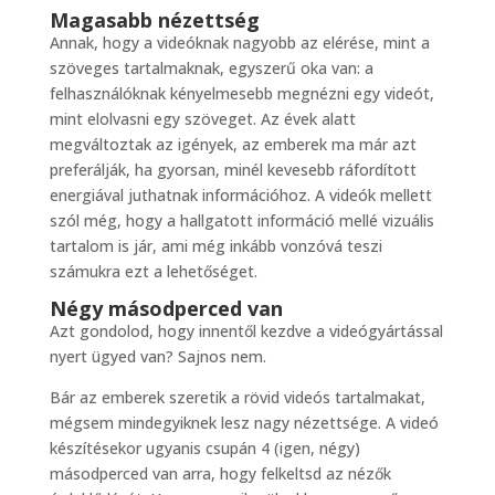
Magasabb nézettség
Annak, hogy a videóknak nagyobb az elérése, mint a
szöveges tartalmaknak, egyszerű oka van: a
felhasználóknak kényelmesebb megnézni egy videót,
mint elolvasni egy szöveget. Az évek alatt
megváltoztak az igények, az emberek ma már azt
preferálják, ha gyorsan, minél kevesebb ráfordított
energiával juthatnak információhoz. A videók mellett
szól még, hogy a hallgatott információ mellé vizuális
tartalom is jár, ami még inkább vonzóvá teszi
számukra ezt a lehetőséget.
Négy másodperced van
Azt gondolod, hogy innentől kezdve a videógyártással
nyert ügyed van? Sajnos nem.
Bár az emberek szeretik a rövid videós tartalmakat,
mégsem mindegyiknek lesz nagy nézettsége. A videó
készítésekor ugyanis csupán 4 (igen, négy)
másodperced van arra, hogy felkeltsd az nézők