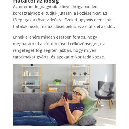
Fiataltól az idősig
Az internet legnagyobb előnye, hogy minden
korosztályhoz el tudjuk juttatni a közléseinket. Ez
főleg igaz a rövid videókra. Ezeket ugyanis nemcsak
fiatalok nézik, ma az idősebbek is ezzel ütik el az időt.
Ennek ellenére minden esetben fontos, hogy
meghatározd a vállalkozásod célközönségét, ez
rengeteget fog segíteni abban, hogy milyen
tartalmakat gyárts, és azokat mikor tedd közzé.