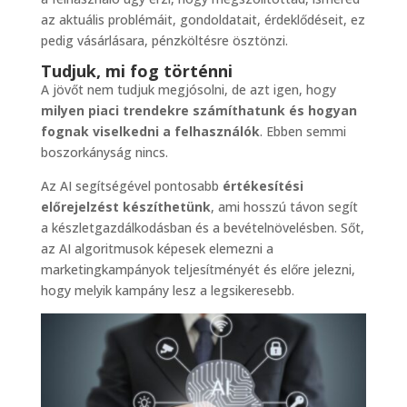
az aktuális problémáit, gondoldatait, érdeklődéseit, ez
pedig vásárlásara, pénzköltésre ösztönzi.
Tudjuk, mi fog történni
A jövőt nem tudjuk megjósolni, de azt igen, hogy
milyen piaci trendekre számíthatunk és hogyan
fognak viselkedni a felhasználók
. Ebben semmi
boszorkányság nincs.
Az AI segítségével pontosabb
értékesítési
előrejelzést készíthetünk
, ami hosszú távon segít
a készletgazdálkodásban és a bevételnövelésben. Sőt,
az AI algoritmusok képesek elemezni a
marketingkampányok teljesítményét és előre jelezni,
hogy melyik kampány lesz a legsikeresebb.