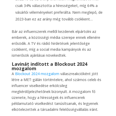
csak 34% választotta a hírességeket, míg 64% a
vásárlói véleményeket preferálta. Nem meglepő, de
2023-ban ez az arány még tovább csökkent…
Bár az influenszerek mellől kezdenek elpártolni az
emberek, a közösségi média szerepe ennek ellenére
erősödik. A TV és rádió hirdetések jelentősége
csökkent, míg a social media kampányok és az
ismerősök ajánlásai növekedtek.
Lavinát indított a Blockout 2024
mozgalom
A
Blockout 2024 mozgalom
válaszreakcióként jött
létre a MET-gálán történtekre, ahol számos celeb és
influencer viselkedése erkölcsileg
megkérdőjelezhetőnek bizonyult. A mozgalom fő
üzenete, hogy a hírességek és influencerek
példamutató viselkedést tanúsítsanak, és legyenek
elkötelezettek a társadalmi felelősségvállalás iránt.