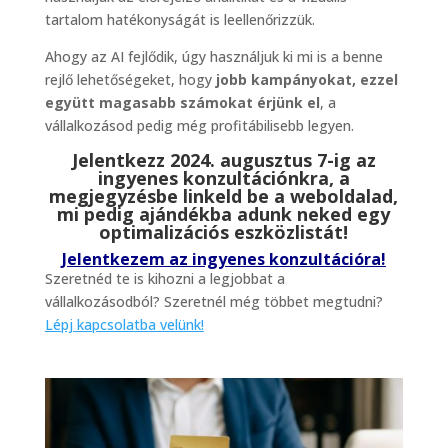
tartalom hatékonyságát is leellenőrizzük.
Ahogy az AI fejlődik, úgy használjuk ki mi is a benne
rejlő lehetőségeket, hogy
jobb kampányokat, ezzel
együtt magasabb számokat érjünk el
, a
vállalkozásod pedig még profitábilisebb legyen.
Jelentkezz 2024. augusztus 7-ig az
ingyenes konzultációnkra, a
megjegyzésbe linkeld be a weboldalad,
mi pedig ajándékba adunk neked egy
optimalizációs eszközlistát!
Jelentkezem az ingyenes konzultációra!
Szeretnéd te is kihozni a legjobbat a
vállalkozásodból? Szeretnél még többet megtudni?
Lépj kapcsolatba velünk!