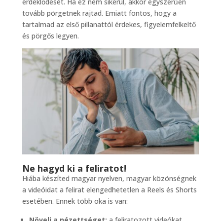
érdeklődését. Ha ez nem sikerül, akkor egyszerűen
tovább pörgetnek rajtad. Emiatt fontos, hogy a
tartalmad az első pillanattól érdekes, figyelemfelkeltő
és pörgős legyen.
Ne hagyd ki a feliratot!
Hiába készíted magyar nyelven, magyar közönségnek
a videóidat a felirat elengedhetetlen a Reels és Shorts
esetében. Ennek több oka is van:
Növeli a nézettséget:
a feliratozott videókat