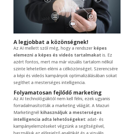
A legjobbat a közönségnek!
Az AI mellett szól még, hogy a rendszer
képes
elemezni a képes és videós tartalmakat
is. Ez
azért fontos, mert ma már vizuális tartalom nélkül
szinte lehetetlen elérni a célközönséget. Szerencsére
a képi és videós kampányok optimalizálásában sokat
segíthet a mesterséges intelligencia.
Folyamatosan fejlődő marketing
Az AI technológiáktól nem kell félni, ezek ugyanis
forradalmasították a marketing világát. A Mazuri
Marketingnél
kihasználjuk a mesterséges
intelligencia adta lehetőségeket
: adat- és
kampányelemzéseket végzünk a segítségével,
használjuk az előrejelző analitikát és a vizuális