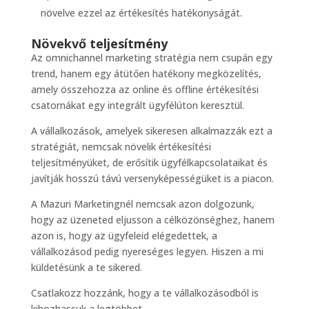
növelve ezzel az értékesítés hatékonyságát.
Növekvő teljesítmény
Az omnichannel marketing stratégia nem csupán egy
trend, hanem egy átütően hatékony megközelítés,
amely összehozza az online és offline értékesítési
csatornákat egy integrált ügyfélúton keresztül.
A vállalkozások, amelyek sikeresen alkalmazzák ezt a
stratégiát, nemcsak növelik értékesítési
teljesítményüket, de erősítik ügyfélkapcsolataikat és
javítják hosszú távú versenyképességüket is a piacon.
A Mazuri Marketingnél nemcsak azon dolgozunk,
hogy az üzeneted eljusson a célközönséghez, hanem
azon is, hogy az ügyfeleid elégedettek, a
vállalkozásod pedig nyereséges legyen. Hiszen a mi
küldetésünk a te sikered.
Csatlakozz hozzánk, hogy a te vállalkozásodból is
kihozhassuk a legtöbbet.