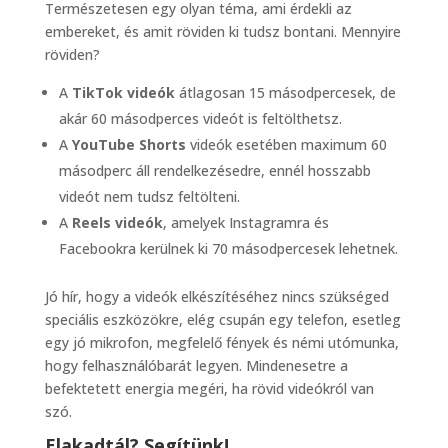
Természetesen egy olyan téma, ami érdekli az
embereket, és amit röviden ki tudsz bontani. Mennyire
röviden?
A
TikTok videók
átlagosan 15 másodpercesek, de
akár 60 másodperces videót is feltölthetsz.
A
YouTube Shorts
videók esetében maximum 60
másodperc áll rendelkezésedre, ennél hosszabb
videót nem tudsz feltölteni.
A
Reels videók
, amelyek Instagramra és
Facebookra kerülnek ki 70 másodpercesek lehetnek.
Jó hír, hogy a videók elkészítéséhez nincs szükséged
speciális eszközökre, elég csupán egy telefon, esetleg
egy jó mikrofon, megfelelő fények és némi utómunka,
hogy felhasználóbarát legyen. Mindenesetre a
befektetett energia megéri, ha rövid videókról van
szó.
Elakadtál? Segítünk!