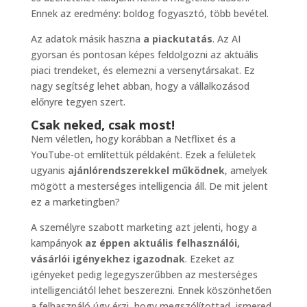
Ennek az eredmény: boldog fogyasztó, több bevétel.
Az adatok másik haszna
a piackutatás
. Az AI
gyorsan és pontosan képes feldolgozni az aktuális
piaci trendeket, és elemezni a versenytársakat. Ez
nagy segítség lehet abban, hogy a vállalkozásod
előnyre tegyen szert.
Csak neked, csak most!
Nem véletlen, hogy korábban a Netflixet és a
YouTube-ot említettük példaként. Ezek a felületek
ugyanis
ajánlórendszerekkel működnek
, amelyek
mögött a mesterséges intelligencia áll. De mit jelent
ez a marketingben?
A személyre szabott marketing azt jelenti, hogy a
kampányok
az éppen aktuális felhasználói,
vásárlói igényekhez igazodnak
. Ezeket az
igényeket pedig legegyszerűbben az mesterséges
intelligenciától lehet beszerezni. Ennek köszönhetően
a felhasználó úgy érzi, hogy megszólítottad, ismered