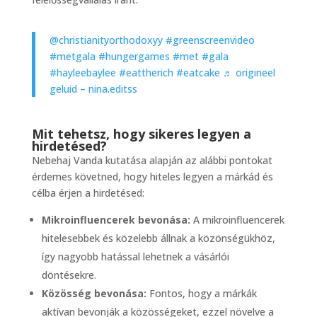
@christianityorthodoxyy
#greenscreenvideo
#metgala
#hungergames
#met
#gala
#hayleebaylee
#eattherich
#eatcake
♬ origineel
geluid – nina.editss
Mit tehetsz, hogy sikeres legyen a
hirdetésed?
Nebehaj Vanda kutatása alapján az alábbi pontokat
érdemes követned, hogy hiteles legyen a márkád és
célba érjen a hirdetésed:
Mikroinfluencerek bevonása:
A mikroinfluencerek
hitelesebbek és közelebb állnak a közönségükhöz,
így nagyobb hatással lehetnek a vásárlói
döntésekre.
Közösség bevonása:
Fontos, hogy a márkák
aktívan bevonják a közösségeket, ezzel növelve a