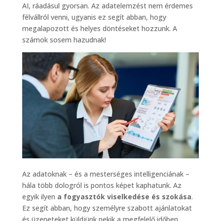
AI, ráadásul gyorsan. Az adatelemzést nem érdemes
félvállról venni, ugyanis ez segít abban, hogy
megalapozott és helyes döntéseket hozzunk. A
számok sosem hazudnak!
Az adatoknak – és a mesterséges intelligenciának –
hála több dologról is pontos képet kaphatunk. Az
egyik ilyen
a fogyasztók viselkedése és szokása
.
Ez segít abban, hogy személyre szabott ajánlatokat
és üzeneteket küldjünk nekik a megfelelő időben.